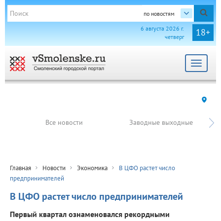
по новостям
6 августа 2026 г.
18+
четверг
Toggle
navigat
Все новости
Заводные выходные
Главная
Новости
Экономика
В ЦФО растет число
предпринимателей
В ЦФО растет число предпринимателей
Первый квартал ознаменовался рекордными