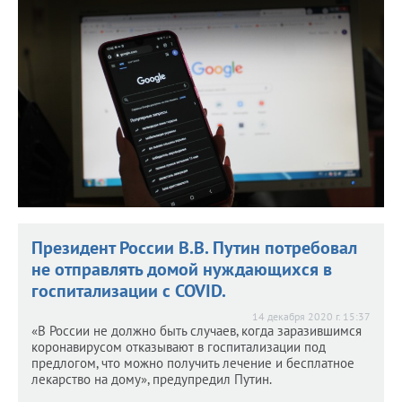
Аферисты не забывают абонентов, которые им
нагрубили или распознали обман.
Президент России В.В. Путин потребовал
не отправлять домой нуждающихся в
госпитализации с COVID.
14 декабря 2020 г. 15:37
«В России не должно быть случаев, когда заразившимся
коронавирусом отказывают в госпитализации под
предлогом, что можно получить лечение и бесплатное
лекарство на дому», предупредил Путин.