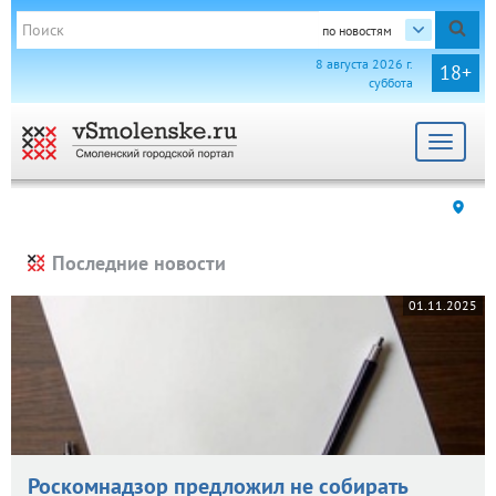
по новостям
8 августа 2026 г.
18+
суббота
Toggle
navigat
Последние новости
01.11.2025
Роскомнадзор предложил не собирать