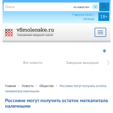
по новостям
7 августа 2026 г.
18+
пятница
Toggle
navigat
Все новости
Заводные выходные
Главная
Новости
Общество
Россияне могут получить остаток
маткапитала наличными
Россияне могут получить остаток маткапитала
наличными