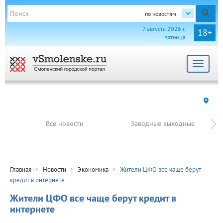
по новостям
7 августа 2026 г.
18+
пятница
Toggle
navigat
Все новости
Заводные выходные
Главная
Новости
Экономика
Жители ЦФО все чаще берут
кредит в интернете
Жители ЦФО все чаще берут кредит в
интернете