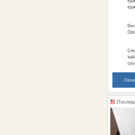
еди
еди
был
Одн
Смо
тай
соо
Печа
Послед