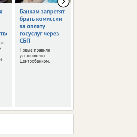
я
Банкам запретят
Россияне могут
брать комиссии
получить остаток
за оплату
маткапитала
тве
госуслуг через
наличными
СБП
 и
Правительство РФ
е
утвердило правила
Новые правила
получения
установлены
и
неистраченных
Центробанком.
средств.