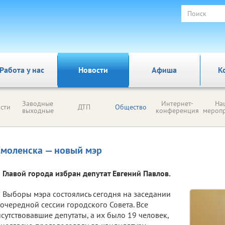
Работа у нас
Новости
Афиша
К
Заводные
Интернет-
На
сти
ДТП
Общество
выходные
конференция
мероп
Смоленска — новый мэр
Главой города избран депутат Евгений Павлов.
Выборы мэра состоялись сегодня на заседании
очередной сессии городского Совета. Все
сутствовавшие депутаты, а их было 19 человек,