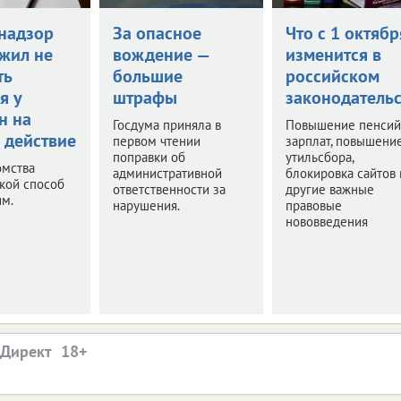
надзор
За опасное
Что с 1 октябр
жил не
вождение —
изменится в
ть
большие
российском
я у
штрафы
законодательс
н на
Госдума приняла в
Повышение пенсий
 действие
первом чтении
зарплат, повышени
поправки об
утильсбора,
омства
административной
блокировка сайтов 
акой способ
ответственности за
другие важные
им.
нарушения.
правовые
нововведения
.Директ