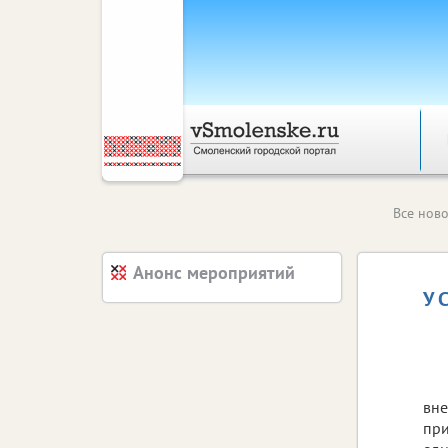
Все ново
Анонс мероприятий
У 
вне
при