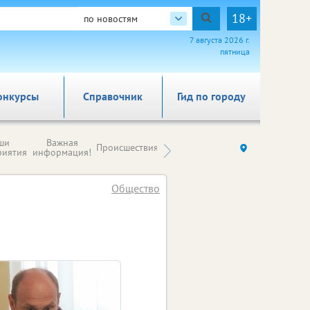
18+
по новостям
7 августа 2026 г.
пятница
онкурсы
Справочник
Гид по городу
Новости
ши
Важная
Происшествия
Здоровье
Ку
компаний (на
риятия
информация!
правах
рекламы)
Общество