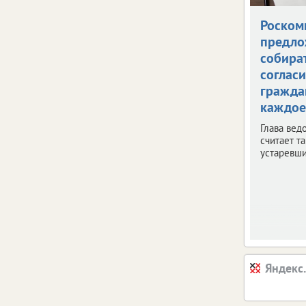
Роском
предло
собира
согласи
гражда
каждое
Глава вед
считает т
устаревш
Яндекс