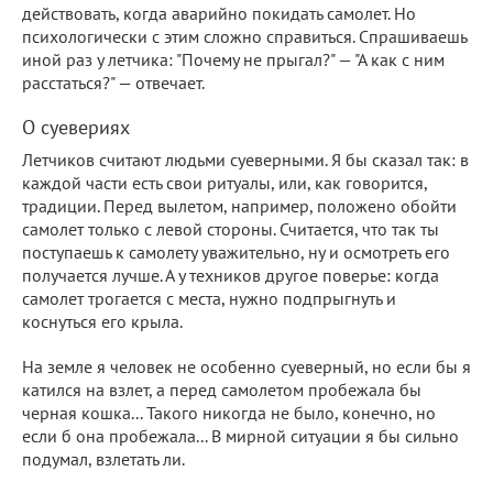
действовать, когда аварийно покидать самолет. Но
психологически с этим сложно справиться. Спрашиваешь
иной раз у летчика: "Почему не прыгал?" — "А как с ним
расстаться?" — отвечает.
О суевериях
Летчиков считают людьми суеверными. Я бы сказал так: в
каждой части есть свои ритуалы, или, как говорится,
традиции. Перед вылетом, например, положено обойти
самолет только с левой стороны. Считается, что так ты
поступаешь к самолету уважительно, ну и осмотреть его
получается лучше. А у техников другое поверье: когда
самолет трогается с места, нужно подпрыгнуть и
коснуться его крыла.
На земле я человек не особенно суеверный, но если бы я
катился на взлет, а перед самолетом пробежала бы
черная кошка... Такого никогда не было, конечно, но
если б она пробежала... В мирной ситуации я бы сильно
подумал, взлетать ли.