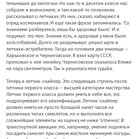
тельняшки да ленточки. Но как-то в десятом классе нас
собрали в военкомате, и там какой-то полковник
рассказывал о летчиках. Из них, сказал, набирают в
отряд космонавтов. И еще такая фраза запомнилась: "Со
знаниями разберемся, лишь бы здоровье было". И я
подумал: это мое. Знания есть, и здоровья у меня было
хоть отбавляй. Долго не раздумывал: решил идти в
летчики-истребители. Тогда их готовили два училища —
Харьковское и Черниговское. Я взял карту СССР,
приложил к ней линейку. Черниговское оказалось ближе
на пару сантиметров. Так и решилась моя судьба.
Теперь я летчик-снайпер. Это следующая ступень после
летчика первого класса — высшей категории мастерства.
Летчик первого класса должен уметь в небе все, это
подразумевает его квалификация. Летчик-снайпер
должен иметь не просто большой налет часов на
различных типах самолетов, но и выполнять все
сложнейшие элементы на оценку не ниже "отлично". В
транспортной авиации это, например, умение поднять и
посадить самолет при самом жестком минимуме погоды.