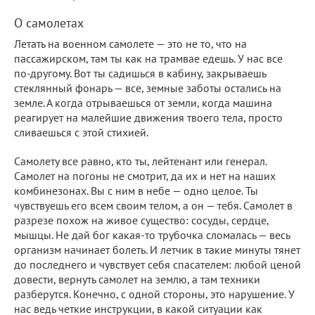
О самолетах
Летать на военном самолете — это не то, что на
пассажирском, там ты как на трамвае едешь. У нас все
по-другому. Вот ты садишься в кабину, закрываешь
стеклянный фонарь — все, земные заботы остались на
земле. А когда отрываешься от земли, когда машина
реагирует на малейшие движения твоего тела, просто
сливаешься с этой стихией.
Самолету все равно, кто ты, лейтенант или генерал.
Самолет на погоны не смотрит, да их и нет на наших
комбинезонах. Вы с ним в небе — одно целое. Ты
чувствуешь его всем своим телом, а он — тебя. Самолет в
разрезе похож на живое существо: сосуды, сердце,
мышцы. Не дай бог какая-то трубочка сломалась — весь
организм начинает болеть. И летчик в такие минуты тянет
до последнего и чувствует себя спасателем: любой ценой
довести, вернуть самолет на землю, а там техники
разберутся. Конечно, с одной стороны, это нарушение. У
нас ведь четкие инструкции, в какой ситуации как