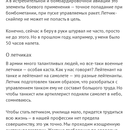
А в истребительной и бомбардировочной авиации это
элементы боевого применения — точное попадание при
бомбометании, при пуске управляемых ракет. Летчик-
снайпер не может не попасть в цель.
Конечно, сейчас я беру в руки штурвал не часто, просто
не до этого. Но в прошлом году, например, у меня было
50 часов налета.
О летчиках
В армии много талантливых людей, но все-таки военные
летчики — особая каста. Как у нас говорят? Лейтенант на
танке и лейтенант на самолете — это разные лейтенанты.
Летчик подготовлен таким образом, что разобраться с
управлением танком ему не составит большого труда. Но
чтобы танкист или артиллерист подняли самолет в небо,
сомневаюсь.
Чтобы стать летчиком, училища мало, придется трудиться
всю жизнь — в нашей профессии нет предела
совершенству, это уж точно. Мы проходим изощренную