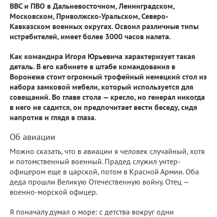
ВВС и ПВО в Дальневосточном, Ленинградском,
Московском, Приволжско-Уральском, Северо-
Кавказском военных округах. Освоил различные типы
истребителей, имеет более 3000 часов налета.
Как командира Игоря Юрьевича характеризует такая
деталь. В его кабинете в штабе командования в
Воронеже стоит огромный трофейный немецкий стол из
набора замковой мебели, который используется для
совещаний. Во главе стола — кресло, но генерал никогда
в него не садится, он предпочитает вести беседу, сидя
напротив и глядя в глаза.
Об авиации
Можно сказать, что в авиации я человек случайный, хотя
и потомственный военный. Прадед служил унтер-
офицером еще в царской, потом в Красной Армии. Оба
деда прошли Великую Отечественную войну. Отец —
военно-морской офицер.
Я поначалу думал о море: с детства вокруг одни