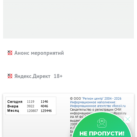
Анонс мероприятий
Яндекс.Директ
© ООО
"Регион центр" 2004 - 2026
Информационное наполнение:
Информационное агентство vRossii.ru
Свидетельство о регистрации СМИ
информационного агентства vRossii.ru
ИА № ФС 77‑35502
выдано РОСКОМНАДЗОРом 04 марта
2009г.
И. О. Главного редактора Нарыков А. Н.
Баннеры на портале размещаются на
НЕ ПРОПУСТИ!
правах рекламы.