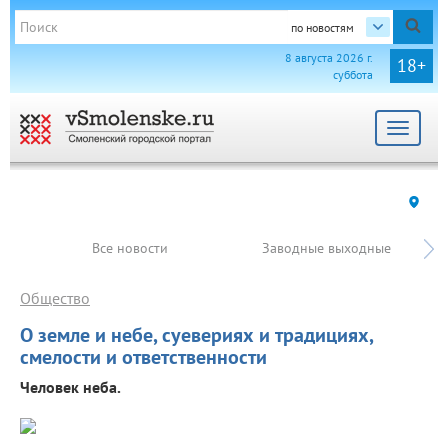
по новостям
8 августа 2026 г.
18+
суббота
Toggle
navigat
Все новости
Заводные выходные
Общество
О земле и небе, суевериях и традициях,
смелости и ответственности
Человек неба.