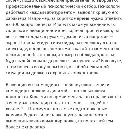
систему подготовки. Жесткие требования по здоровью.
Профессиональный психологический отбор. Психологи
работают с каждым абитуриентом, выводят кривую его
характера. Например, за короткое время нужно ответить
на 300 вопросов теста. Или есть такое упражнение. Ты
садишься в авиационное кресло, тебя пристегивают, ты
весь в электродах, в руках — джойстик, а напротив —
экран. По экрану идут синусоиды, ты ведешь курсор по
синусоиде, вроде несложно. Но в какой-то момент тебя
неожиданно бьют током, а камера наблюдает, как ты
будешь действовать: дернешься, испугаешься? В воздухе,
а тем более в воздушном бою, в любой нештатной
ситуации ты должен сохранять самоконтроль.
В авиации все командиры — действующие летчики,
командиры полков и дивизий — это «летающие»
должности. Коллеги по армии меня часто спрашивают: а
зачем у вас командир полка-то летает — людей не
хватает? — Потому что это самые подготовленные
летчики. Ведь если поставленную задачу не может
выполнить лично командир полка, то полк с ней тем
более не справится.