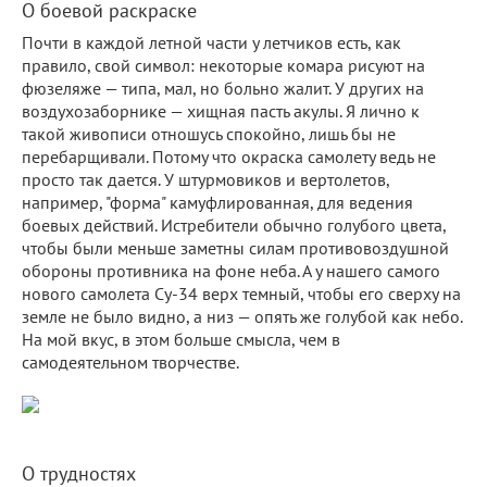
О боевой раскраске
Почти в каждой летной части у летчиков есть, как
правило, свой символ: некоторые комара рисуют на
фюзеляже — типа, мал, но больно жалит. У других на
воздухозаборнике — хищная пасть акулы. Я лично к
такой живописи отношусь спокойно, лишь бы не
перебарщивали. Потому что окраска самолету ведь не
просто так дается. У штурмовиков и вертолетов,
например, "форма" камуфлированная, для ведения
боевых действий. Истребители обычно голубого цвета,
чтобы были меньше заметны силам противовоздушной
обороны противника на фоне неба. А у нашего самого
нового самолета Су-34 верх темный, чтобы его сверху на
земле не было видно, а низ — опять же голубой как небо.
На мой вкус, в этом больше смысла, чем в
самодеятельном творчестве.
О трудностях