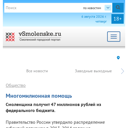
по новостям
6 августа 2026 г.
18+
четверг
Toggle
navigat
Все новости
Заводные выходные
Общество
Многомилионная помощь
Смоленщина получит 47 миллионов рублей из
федерального бюджета.
Правительство России утвердило распределение