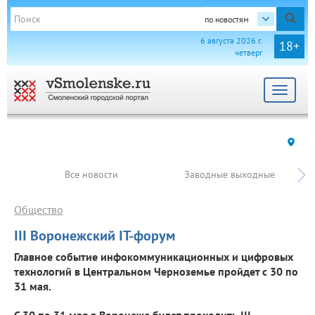
по новостям
6 августа 2026 г.
18+
четверг
Toggle
navigat
Все новости
Заводные выходные
Общество
III Воронежский IT-форум
Главное событие инфокоммуникационных и цифровых
технологий в Центральном Черноземье пройдет с 30 по
31 мая.