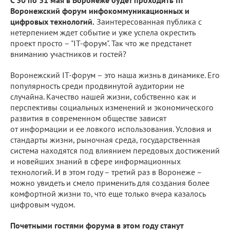
С 30 по 31 мая в Воронеже будет проходить III
Воронежский форум инфокоммуникационных и
цифровых технологий.
Заинтересованная публика с
нетерпением ждет событие и уже успела окрестить
проект просто – "IT-форум". Так что же предстанет
вниманию участников и гостей?
Воронежский IT-форум – это наша жизнь в динамике. Его
популярность среди продвинутой аудитории не
случайна. Качество нашей жизни, собственно как и
перспективы социальных изменений и экономического
развития в современном обществе зависят
от информации и ее ловкого использования. Условия и
стандарты жизни, рыночная среда, государственная
система находятся под влиянием передовых достижений
и новейших знаний в сфере информационных
технологий. И в этом году – третий раз в Воронеже –
можно увидеть и смело применить для создания более
комфортной жизни то, что еще только вчера казалось
цифровым чудом.
Почетными гостями форума в этом году станут