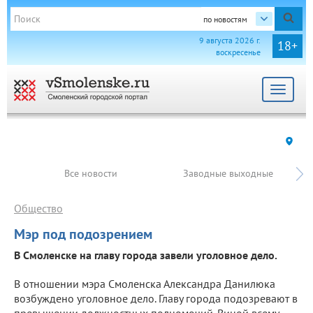
по новостям
9 августа 2026 г.
18+
воскресенье
Toggle
navigat
Все новости
Заводные выходные
Общество
Мэр под подозрением
В Смоленске на главу города завели уголовное дело.
В отношении мэра Смоленска Александра Данилюка
возбуждено уголовное дело. Главу города подозревают в