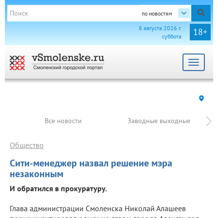
по новостям
8 августа 2026 г.
18+
суббота
Toggle
navigat
Все новости
Заводные выходные
Общество
Сити-менеджер назвал решение мэра
незаконным
И обратился в прокуратуру.
Глава администрации Смоленска Николай Алашеев