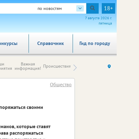
18+
по новостям
7 августа 2026 г.
пятница
онкурсы
Справочник
Гид по городу
Новости
ши
Важная
Происшествия
Здоровье
Ку
компаний (на
риятия
информация!
правах
рекламы)
Общество
споряжаться своими
манов, которые ставят
рава распоряжаться