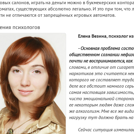
овых салонов, играть на деньги можно в букмекерских контор
оматах, существующих абсолютно легально. И это при том, что
ти не отличаются от запрещённых игровых автоматов.
ения психологов
Елена Везина, психолог и
- Основная проблема состо
общественном сознании нефиз
почти не воспринимаются, как 
словами, в отличие от сигарет
наркотиков это считается нек
которого не составляет труда
деле все обстоит намного серь
самая настоящая зависимость,
чисто эмоциональной стороной
ее некоторым людям даже слож
же алкоголизм. Мне все же вид
нагрузку тут должно брать на 
Сейчас ситуация изменилас