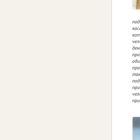
под
кас
кот
чел
ден
про
оди
пра
так
под
при
чел
при