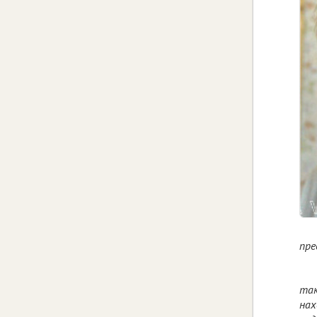
пре
так
нах