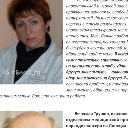
наркотической и игровой завис
проявлению, игровая не слабее 
потерять всё. Физическое сост
нервная система разрушается 
наркологам такая форма завис
относится. Здесь больше рабо
психотерапевтов, психологов. 
было удач в лечении игровой за
обращений крайне мало.
Я встр
самостоятельно справлялись с
но начинали пить чтобы уйти 
другую зависимость — алкогол
одну зависимость на другую.
Ту
осознавали проблему, и попада
зависимость, обращались к нар
озависимостью. Вот это уже наша работа.
Вячеслав Трушов, психол
отделением медицинской пр
наркодиспансера из Липецка: