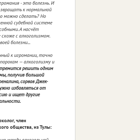
громания - это болезнь. И
озвращать к нормальной
то можно сделать? Но
шенной судебной системе
собными. А насчёт
е схоже с алкоголизмом.
воей болезни...
онный к игромании, точно
 порокам — алкоголизму и
стремится решить одним
мы, получив большой
еналина, сорвав Джек-
нужно избавляться от
сию и ищет другие
альности.
колог, член
ого общества, из Тулы:
цию между алкогольной,