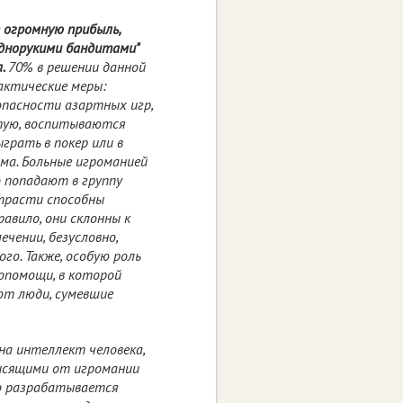
 огромную прибыль,
однорукими бандитами"
а.
70% в решении данной
ктические меры:
опасности азартных игр,
тую, воспитываются
грать в покер или в
ома. Больные игроманией
о попадают в группу
 страсти способны
равило, они склонны к
ечении, безусловно,
го. Также, особую роль
опомощи, в которой
ют люди, сумевшие
 на интеллект человека,
висящими от игромании
го разрабатывается