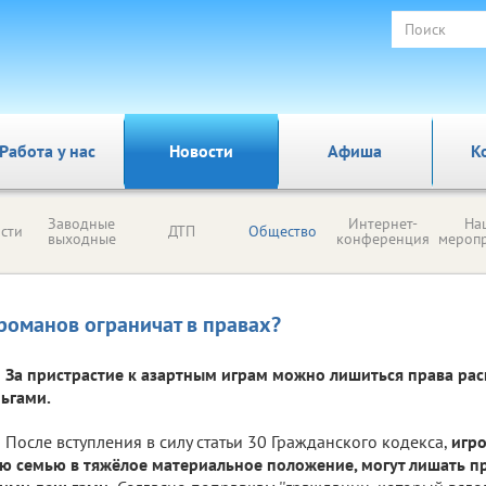
Работа у нас
Новости
Афиша
К
Заводные
Интернет-
На
сти
ДТП
Общество
выходные
конференция
мероп
романов ограничат в правах?
За пристрастие к азартным играм можно лишиться права ра
ьгами.
После вступления в силу статьи 30 Гражданского кодекса,
игро
ю семью в тяжёлое материальное положение, могут лишать п