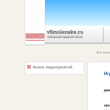
Все ново
Анонс мероприятий
Иг
ден
сво