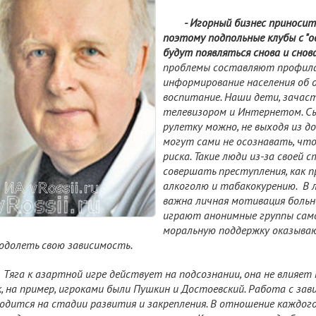
- Игорный бизнес приносит
поэтому подпольные клубы с "
будут появляться снова и снов
проблемы составляют профила
информирование населения об 
воспитание. Наши дети, зачас
телевизором и Интернетом. Сы
рулетку можно, не выходя из д
могут сами не осознавать, чт
риска. Такие люди из-за своей
совершать преступления, как п
алкоголю и табакокурению. В л
важна личная мотивация больно
играют анонимные группы сам
моральную поддержку оказыва
одолеть свою зависимость.
Тяга к азартной игре действует на подсознании, она не влияет
, на пример, игроками были Пушкин и Достоевский. Работа с за
одится на стадии развития и закрепления. В отношение каждо