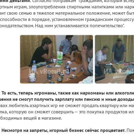
ими деньгами.
Согласно поправкам ''гражданин, который всле
ртным играм, злоупотребления спиртными напитками или нар
вит свою семью в тяжелое материальное положение, может быт
способности в порядке, установленном гражданским процесс
онодательством. Над ним устанавливается попечительство".
То есть, теперь игроманы, также как наркоманы или алкоголи
ения не смогут получить зарплату или пенсию и иные доходы
вах любитель азартных игр не сможет продать квартиру или м
лка, которую он сможет совершить — это покупка продуктов и
бходимых вещей в магазине.
Несмотря на запреты, игорный бизнес сейчас процветает.
По