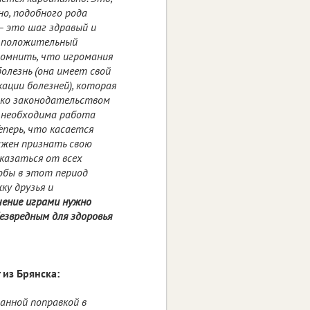
но, подобного рода
— это шаг здравый и
т положительный
помнить, что игромания
болезнь (она имеет свой
ации болезней), которая
ько законодательством
ь необходима работа
еперь, что касается
олжен признать свою
казаться от всех
обы в этот период
ку друзья и
чение играми нужно
езвредным для здоровья
 из Брянска:
данной поправкой в