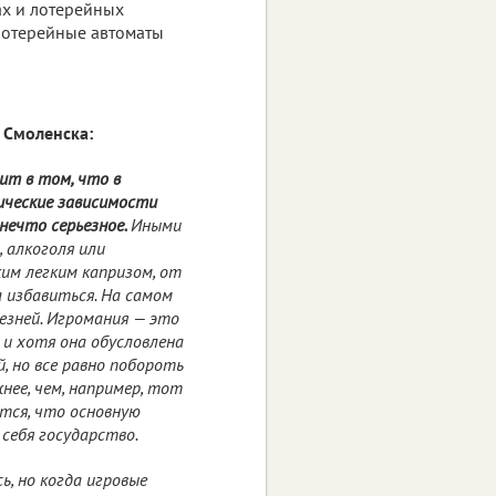
ах и лотерейных
 лотерейные автоматы
з Смоленска:
ит в том, что в
ические зависимости
нечто серьезное.
Иными
, алкоголя или
им легким капризом, от
 избавиться. На самом
езней. Игромания — это
 и хотя она обусловлена
, но все равно побороть
нее, чем, например, тот
ится, что основную
себя государство.
ь, но когда игровые