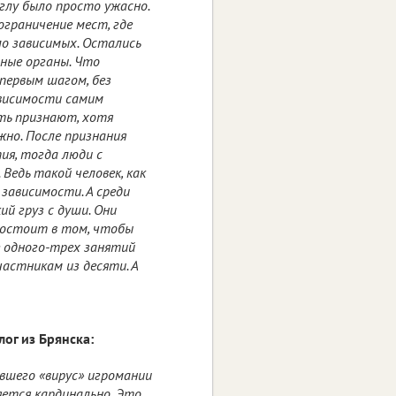
лу было просто ужасно.
ограничение мест, где
ло зависимых. Остались
ьные органы. Что
 первым шагом, без
ависимости самим
сть признают, хотя
жно. После признания
ия, тогда люди с
едь такой человек, как
 зависимости. А среди
ий груз с души. Они
состоит в том, чтобы
е одного-трех занятий
частникам из десяти. А
ог из Брянска:
ившего «вирус» игромании
яется кардинально. Это,