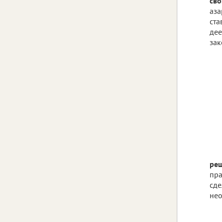
сво
аза
ста
дее
зак
реш
пра
сде
нео