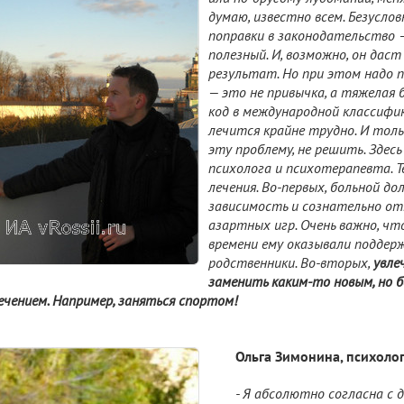
думаю, известно всем. Безуслов
поправки в законодательство 
полезный. И, возможно, он дас
результат. Но при этом надо 
— это не привычка, а тяжелая 
код в международной классифик
лечится крайне трудно. И тол
эту проблему, не решить. Здес
психолога и психотерапевта. Т
лечения. Во-первых, больной д
зависимость и сознательно от
азартных игр. Очень важно, чт
времени ему оказывали поддерж
родственники. Во-вторых,
увле
заменить каким-то новым, но б
ечением. Например, заняться спортом!
Ольга Зимонина, психолог
- Я абсолютно согласна с 