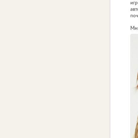
игр
авт
поч
Мн