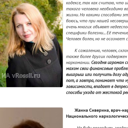
кодексе, так как считаю, что и
такого человека необходимо в
жизни. Но какими способами э
боюсь, что при нашей несовер
очень многих объявят недееспо
специфики болезни... Её течени
Человек болен, но не осознает с
К сожалению, человек, скл
также более других подвержен
наркомании.
Сегодня игроман 
махом свои финансовые пробле
выигрыш или получить дозу адр
пот, а завтра, понимает что 
зависимости, впадает в депрес
способы ухода от жестокой ре
Жанна Сиверина, врач-нар
Национального наркологическ
- Не буду проводить града