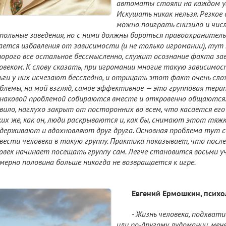
автоматы стояли на каждом уг
Искушать никак нельзя. Резкое 
можно поиграть снизило и чис
польные заведения, но с ними должны бороться правоохранител
ается избавления от зависимости (и не только игромании), тут
орого все остальное бессмысленно, служит осознание факта з
овеком. К слову сказать, при игромании многие такую зависимо
ьги у них исчезают бесследно, и отрицать этот факт очень сло
блемы, на мой взгляд, самое эффективное — это групповая терап
наковой проблемой собираются вместе и откровенно общаются. В
вило, наглухо закрыт от посторонних во всем, что касается его
их же, как он, люди раскрываются и, как бы, снимают этот тяжк
держивают и вдохновляют друг друга. Основная проблема тут 
вести человека в такую группу. Практика показывает, что посл
овек начинает посещать группу сам. Легче становится восьми у
мерно половина больше никогда не возвращается к игре.
Евгений Ермошкин, психол
- Жизнь человека, подхват
или по-другому лудомании, мен