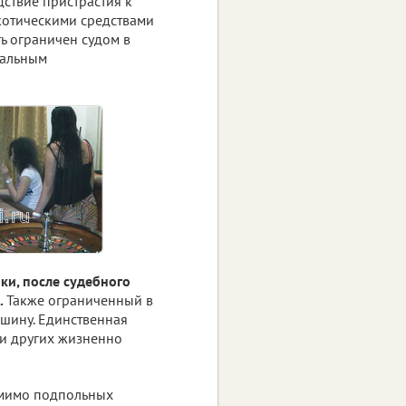
дствие пристрастия к
котическими средствами
ь ограничен судом в
уальным
ки, после судебного
.
Также ограниченный в
ашину. Единственная
ли других жизненно
мимо подпольных