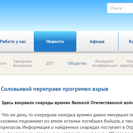
Работа у нас
Новости
Афиша
К
Заводные
Интернет-
На
сти
ДТП
Общество
выходные
конференция
мероп
 Соловьевой переправе прогремел взрыв
Здесь взорвали снаряды времен Великой Отечественной вой
Что ни день, то очередная находка времен давно минувших л
сковики поднимают из земли останки погибших бойцов, а так
припасов. Информация о найденных снарядах поступает в Отр