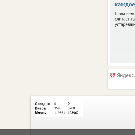
каждое
Глава вед
считает т
устаревш
Яндекс