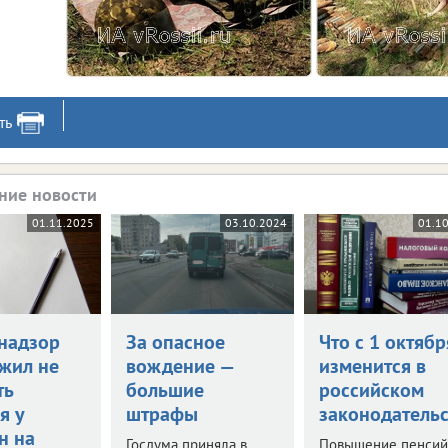
ть
ние новости
01.11.2025
03.10.2024
01.1
надзор
За опасное
Что с 1 октябр
жил не
вождение —
изменится в
ть
большие
российском
я у
штрафы
законодательс
н на
Госдума приняла в
Повышение пенсий