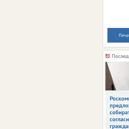
Печа
Послед
Роском
предло
собира
согласи
гражда