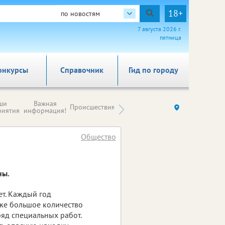
18+
по новостям
7 августа 2026 г.
пятница
онкурсы
Справочник
Гид по городу
Новости
ши
Важная
Происшествия
Здоровье
Ку
компаний (на
риятия
информация!
правах
рекламы)
Общество
ны.
ет. Каждый год
же большое количество
яд специальных работ.