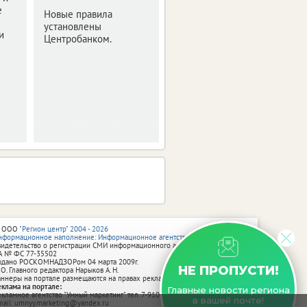
е
утвердило правила
Новые правила
получения
установлены
и
неистраченных
Центробанком.
средств.
 ООО
"Регион центр" 2004 - 2026
нформационное наполнение: Информационное агентство vRossii.ru
видетельство о регистрации СМИ информационного агентства vRossii.ru
А № ФС 77‑35502
ыдано РОСКОМНАДЗОРом 04 марта 2009г.
НЕ ПРОПУСТИ!
 О. Главного редактора Нарыков А. Н.
аннеры на портале размещаются на правах рекламы.
еклама на портале:
Главные новости региона
екламное агентство "Умный маркетинг" тел. 7-910-267-70-40,
в вашей почте!
mail: umnyy.marketing@yandex.ru