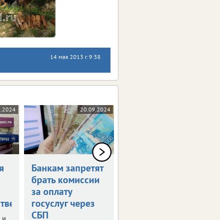
14 мая 2013 г. 9:38
0.2024
20.09.2024
17.09.2024
я
Банкам запретят
Россияне могут
брать комиссии
получить остаток
за оплату
маткапитала
тве
госуслуг через
наличными
СБП
 и
Правительство РФ