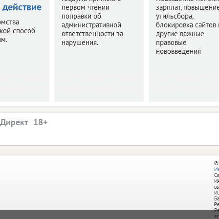
 действие
первом чтении
зарплат, повышени
поправки об
утильсбора,
омства
административной
блокировка сайтов 
акой способ
ответственности за
другие важные
им.
нарушения.
правовые
нововведения
.Директ
©
И
С
И
в
И.
Б
Р
Р
e