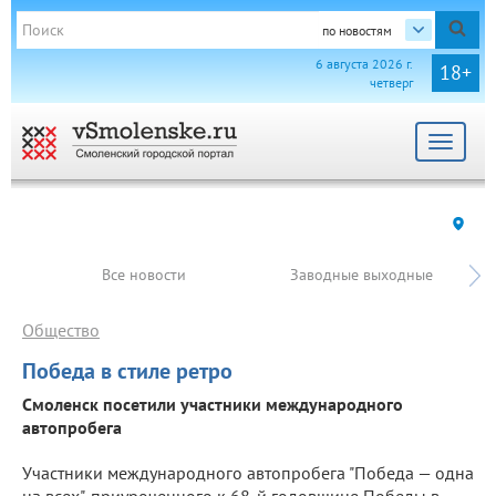
по новостям
6 августа 2026 г.
18+
четверг
Toggle
navigat
Все новости
Заводные выходные
Общество
Победа в стиле ретро
Смоленск посетили участники международного
автопробега
Участники международного автопробега "Победа — одна