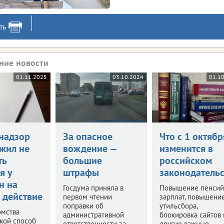
ть
ние новости
01.11.2025
03.10.2024
01.1
надзор
За опасное
Что с 1 октябр
жил не
вождение —
изменится в
ть
большие
российском
я у
штрафы
законодательс
н на
Госдума приняла в
Повышение пенсий
 действие
первом чтении
зарплат, повышени
поправки об
утильсбора,
омства
административной
блокировка сайтов 
акой способ
ответственности за
другие важные