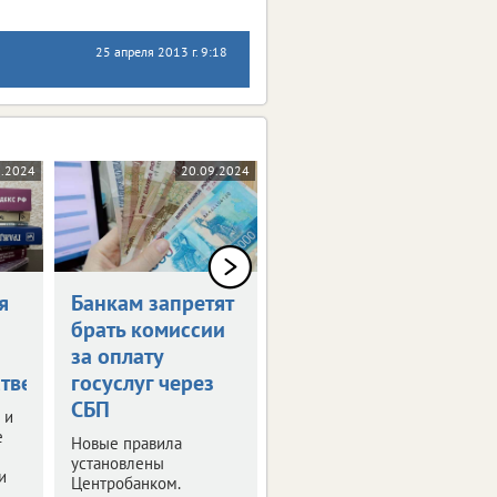
25 апреля 2013 г. 9:18
0.2024
20.09.2024
17.09.2024
я
Банкам запретят
Россияне могут
брать комиссии
получить остаток
за оплату
маткапитала
тве
госуслуг через
наличными
СБП
 и
Правительство РФ
е
утвердило правила
Новые правила
получения
установлены
и
неистраченных
Центробанком.
средств.