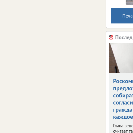
Печа
Послед
Роском
предло
собира
согласи
гражда
каждое
Глава вед
считает т