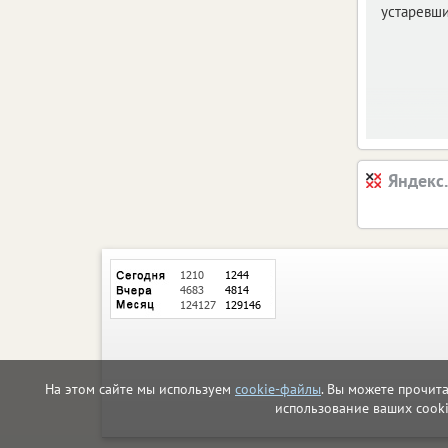
устаревш
Яндекс
На этом сайте мы используем
cookie-файлы
. Вы можете прочит
использование ваших cook