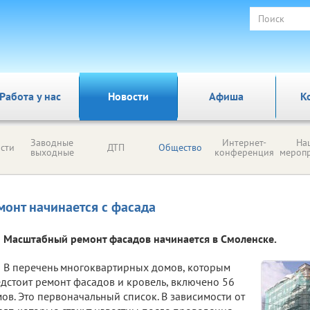
Работа у нас
Новости
Афиша
К
Заводные
Интернет-
На
сти
ДТП
Общество
выходные
конференция
мероп
монт начинается с фасада
Масштабный ремонт фасадов начинается в Смоленске.
В перечень многоквартирных домов, которым
дстоит ремонт фасадов и кровель, включено 56
ов. Это первоначальный список. В зависимости от