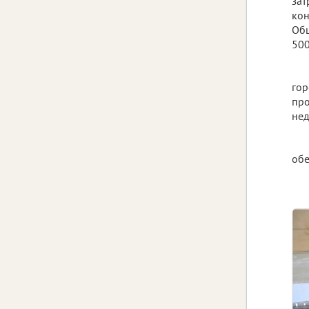
зат
кон
Общ
500
гор
про
нед
обе