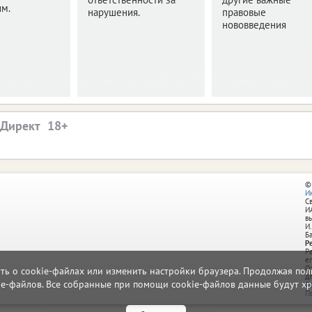
им.
нарушения.
правовые
нововведения
.Директ
©
И
С
И
в
И.
Б
Р
Р
e
О
ать о cookie-файлах или изменить настройки браузера. Продолжая поль
д
ie-файлов. Все собранные при помощи cookie-файлов данные будут хр
П
П