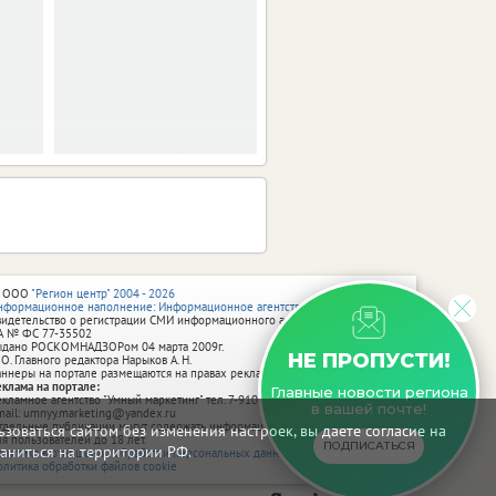
 ООО
"Регион центр" 2004 - 2026
нформационное наполнение: Информационное агентство vRossii.ru
видетельство о регистрации СМИ информационного агентства vRossii.ru
А № ФС 77‑35502
ыдано РОСКОМНАДЗОРом 04 марта 2009г.
НЕ ПРОПУСТИ!
 О. Главного редактора Нарыков А. Н.
аннеры на портале размещаются на правах рекламы.
еклама на портале:
Главные новости региона
екламное агентство "Умный маркетинг" тел. 7-910-267-70-40,
в вашей почте!
mail: umnyy.marketing@yandex.ru
тдельные публикации могут содержать информацию, не предназначенную
зоваться сайтом без изменения настроек, вы даете согласие на
ля пользователей до 18 лет.
ПОДПИСАТЬСЯ
аниться на территории РФ.
олитика в отношении обработки персональных данных
олитика обработки файлов cookie