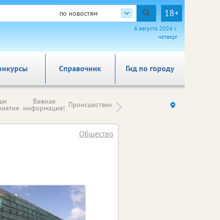
18+
по новостям
6 августа 2026 г.
четверг
онкурсы
Справочник
Гид по городу
Новости
ши
Важная
Происшествия
Здоровье
Ку
компаний (на
риятия
информация!
правах
рекламы)
Общество