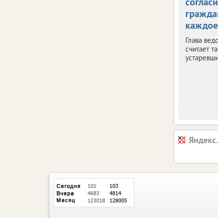
согласи
гражда
каждое
Глава вед
считает т
устаревш
Яндекс