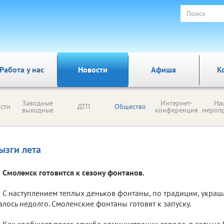
Работа у нас
Новости
Афиша
К
Заводные
Интернет-
На
сти
ДТП
Общество
выходные
конференция
мероп
ызги лета
Смоленск готовится к сезону фонтанов.
С наступлением теплых деньков фонтаны, по традиции, украш
алось недолго. Смоленские фонтаны готовят к запуску.