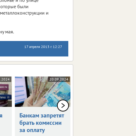
Блонье и по улице
 которые были
 металлоконструкции и
у мая.
17 апреля 2013 г. 12:27
0.2024
20.09.2024
17.09.2024
я
Банкам запретят
Россияне могут
брать комиссии
получить остаток
за оплату
маткапитала