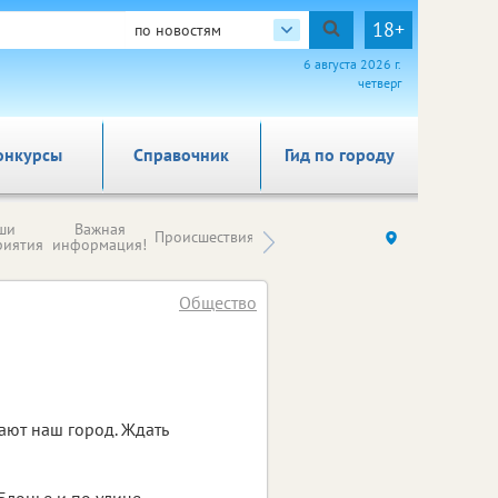
18+
по новостям
6 августа 2026 г.
четверг
онкурсы
Справочник
Гид по городу
Новости
ши
Важная
Происшествия
Здоровье
Ку
компаний (на
риятия
информация!
правах
рекламы)
Общество
ают наш город. Ждать