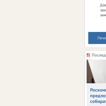
Дзе
зак
зим
Печа
Послед
Роском
предло
собира