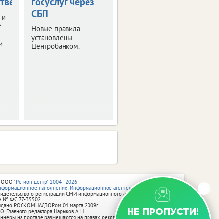
тве
госуслуг через
наличными
СБП
 и
Правительство РФ
е
утвердило правила
Новые правила
получения
установлены
и
неистраченных
Центробанком.
средств.
 ООО
"Регион центр" 2004 - 2026
нформационное наполнение: Информационное агентство vRossii.ru
видетельство о регистрации СМИ информационного агентства vRossii.ru
А № ФС 77‑35502
ыдано РОСКОМНАДЗОРом 04 марта 2009г.
НЕ ПРОПУСТИ!
 О. Главного редактора Нарыков А. Н.
аннеры на портале размещаются на правах рекламы.