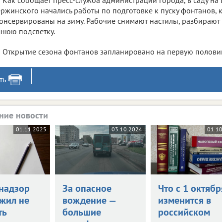
Как сообщает пресс-служба администрации города, в саду на 
ржинского начались работы по подготовке к пуску фонтанов,
онсервированы на зиму. Рабочие снимают настилы, разбирают
нюю подсветку.
Открытие сезона фонтанов запланировано на первую половин
ть
ние новости
01.11.2025
03.10.2024
01.1
надзор
За опасное
Что с 1 октябр
жил не
вождение —
изменится в
ть
большие
российском