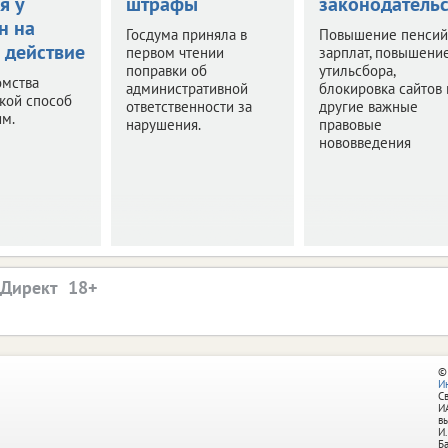
я у
штрафы
законодательс
н на
Госдума приняла в
Повышение пенсий
 действие
первом чтении
зарплат, повышени
поправки об
утильсбора,
омства
административной
блокировка сайтов 
акой способ
ответственности за
другие важные
им.
нарушения.
правовые
нововведения
.Директ
©
И
С
И
в
И.
Б