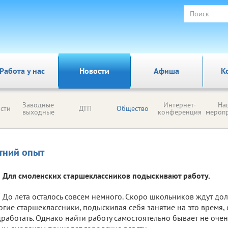
Работа у нас
Новости
Афиша
К
Заводные
Интернет-
На
сти
ДТП
Общество
выходные
конференция
мероп
тний опыт
Для смоленских старшеклассников подыскивают работу.
До лета осталось совсем немного. Скоро школьников ждут до
гие старшеклассники, подыскивая себя занятие на это время,
работать. Однако найти работу самостоятельно бывает не очен