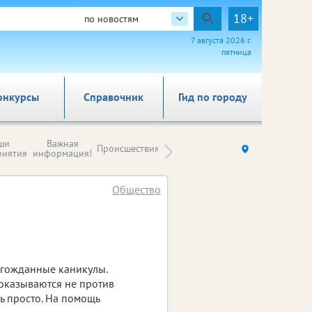
18+
по новостям
7 августа 2026 г.
пятница
онкурсы
Справочник
Гид по городу
Новости
ши
Важная
Происшествия
Здоровье
Ку
компаний (на
риятия
информация!
правах
рекламы)
Общество
лгожданные каникулы.
 оказываются не против
ь просто. На помощь