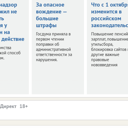
надзор
За опасное
Что с 1 октябр
жил не
вождение —
изменится в
ть
большие
российском
я у
штрафы
законодательс
н на
Госдума приняла в
Повышение пенсий
 действие
первом чтении
зарплат, повышени
поправки об
утильсбора,
омства
административной
блокировка сайтов 
акой способ
ответственности за
другие важные
им.
нарушения.
правовые
нововведения
.Директ