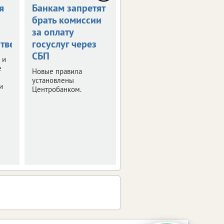
я
Банкам запретят
Россияне могут
брать комиссии
получить остаток
за оплату
маткапитала
тве
госуслуг через
наличными
СБП
 и
Правительство РФ
е
утвердило правила
Новые правила
получения
установлены
и
неистраченных
Центробанком.
средств.