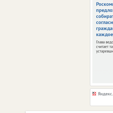
Роском
предло
собира
согласи
гражда
каждое
Глава вед
считает т
устаревш
Яндекс