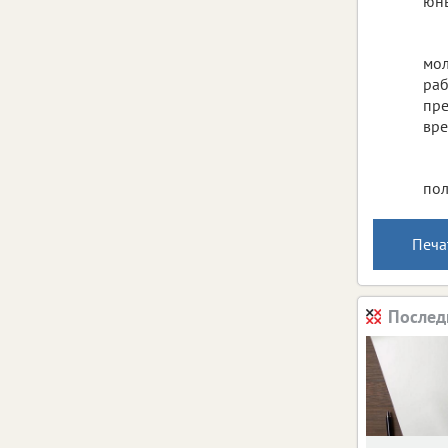
юны
мол
раб
пре
вре
пол
Печа
Послед