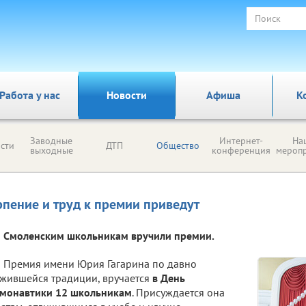
Работа у нас
Новости
Афиша
К
Заводные
Интернет-
На
сти
ДТП
Общество
выходные
конференция
мероп
рпение и труд к премии приведут
Смоленским школьникам вручили премии.
Премия имени Юрия Гагарина по давно
жившейся традиции, вручается
в День
смонавтики 12 школьникам
. Присуждается она