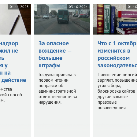
01.11.2025
03.10.2024
01.1
надзор
За опасное
Что с 1 октябр
жил не
вождение —
изменится в
ть
большие
российском
я у
штрафы
законодательс
н на
Госдума приняла в
Повышение пенсий
 действие
первом чтении
зарплат, повышени
поправки об
утильсбора,
омства
административной
блокировка сайтов 
акой способ
ответственности за
другие важные
им.
нарушения.
правовые
нововведения