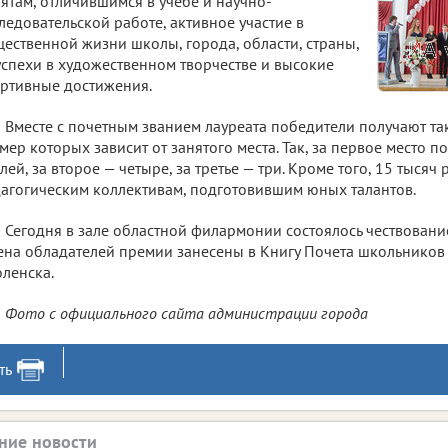
ятам, отличившимся в учебе и научно-
ледовательской работе, активное участие в
ественной жизни школы, города, области, страны,
успехи в художественном творчестве и высокие
ртивные достижения.
Вместе с почетным званием лауреата победители получают т
мер которых зависит от занятого места. Так, за первое место по
лей, за второе — четыре, за третье — три. Кроме того, 15 тысяч
агогическим коллективам, подготовившим юных талантов.
Сегодня в зале областной филармонии состоялось чествовани
на обладателей премии занесены в Книгу Почета школьников 
ленска.
Фото с официального сайта администрации города
ть
ние новости