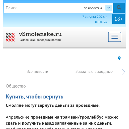
по новостям
7 августа 2026 г.
18+
пятница
Toggle
navigat
Все новости
Заводные выходные
Общество
Купить, чтобы вернуть
Смоляне могут вернуть деньги за проездные.
Апрельские
проездные на трамвай/троллейбус можно
сдать и получить назад заплаченные за них деньги
,