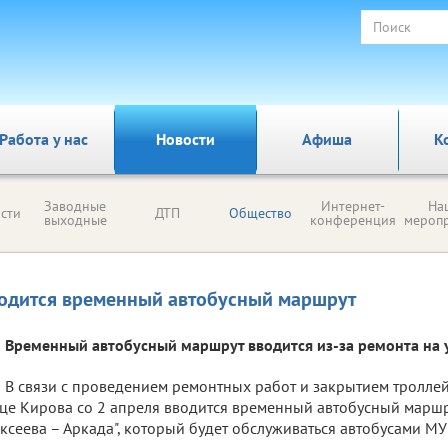
Работа у нас
Новости
Афиша
К
Заводные
Интернет-
На
сти
ДТП
Общество
выходные
конференция
мероп
одится временный автобусный маршрут
Временный автобусный маршрут вводится из-за ремонта на 
В связи с проведением ремонтных работ и закрытием тролле
це Кирова со 2 апреля вводится временный автобусный маршр
ксеева – Аркада", который будет обслуживаться автобусами МУ