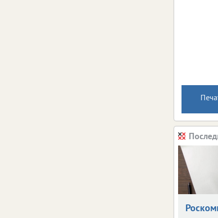
Печа
Послед
Роском