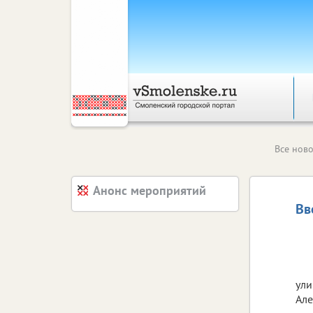
Все ново
Анонс мероприятий
Вв
ули
Але