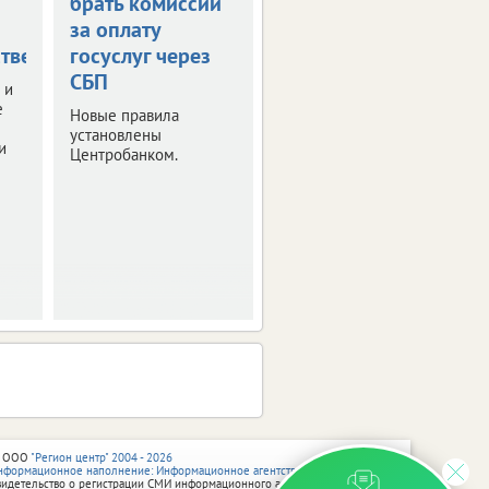
брать комиссии
получить остаток
за оплату
маткапитала
тве
госуслуг через
наличными
СБП
 и
Правительство РФ
е
утвердило правила
Новые правила
получения
установлены
и
неистраченных
Центробанком.
средств.
 ООО
"Регион центр" 2004 - 2026
нформационное наполнение: Информационное агентство vRossii.ru
видетельство о регистрации СМИ информационного агентства vRossii.ru