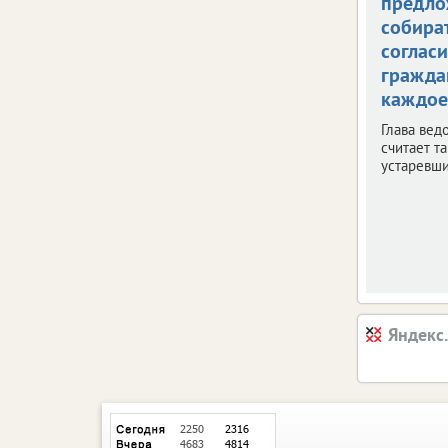
предло
собира
согласи
гражда
каждое
Глава вед
считает т
устаревш
Яндекс