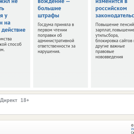
жил не
вождение —
изменится в
ть
большие
российском
я у
штрафы
законодательс
н на
Госдума приняла в
Повышение пенсий
 действие
первом чтении
зарплат, повышени
поправки об
утильсбора,
омства
административной
блокировка сайтов 
акой способ
ответственности за
другие важные
им.
нарушения.
правовые
нововведения
.Директ
©
И
С