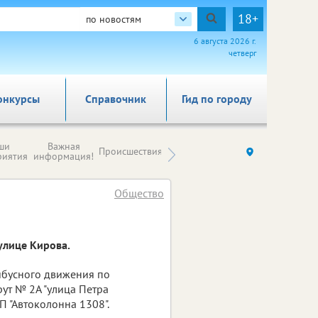
18+
по новостям
6 августа 2026 г.
четверг
онкурсы
Справочник
Гид по городу
Новости
ши
Важная
Происшествия
Здоровье
Ку
компаний (на
риятия
информация!
правах
рекламы)
Общество
улице Кирова.
йбусного движения по
ут № 2А "улица Петра
П "Автоколонна 1308".