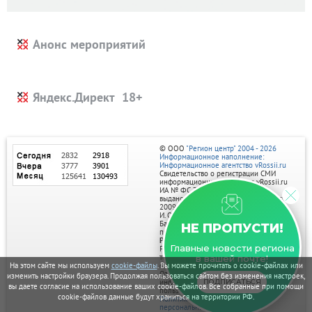
Анонс мероприятий
Яндекс.Директ
© ООО
"Регион центр" 2004 - 2026
Информационное наполнение:
Информационное агентство vRossii.ru
Свидетельство о регистрации СМИ
информационного агентства vRossii.ru
ИА № ФС 77‑35502
выдано РОСКОМНАДЗОРом 04 марта
2009г.
И. О. Главного редактора Нарыков А. Н.
Баннеры на портале размещаются на
НЕ ПРОПУСТИ!
правах рекламы.
Реклама на портале:
Главные новости региона
Рекламное агентство "Умный маркетинг"
тел. 7-910-267-70-40,
в вашей почте!
На этом сайте мы используем
cookie-файлы
. Вы можете прочитать о cookie-файлах или
email: umnyy.marketing@yandex.ru
Отдельные публикации могут содержать
изменить настройки браузера. Продолжая пользоваться сайтом без изменения настроек,
информацию, не предназначенную для
ПОДПИСАТЬСЯ
вы даете согласие на использование ваших cookie-файлов. Все собранные при помощи
пользователей до 18 лет.
cookie-файлов данные будут храниться на территории РФ.
Политика в отношении обработки
персональных данных