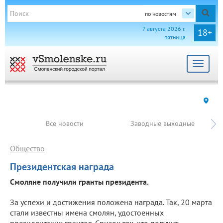
по новостям
7 августа 2026 г.
18+
пятница
Toggle
navigat
Все новости
Заводные выходные
Общество
Президентская награда
Смоляне получили гранты президента.
За успехи и достижения положена награда. Так, 20 марта
стали известны имена смолян, удостоенных