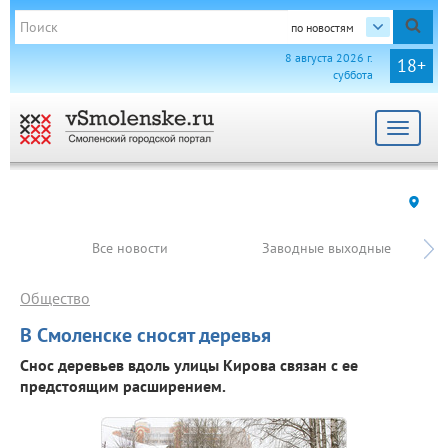
по новостям
8 августа 2026 г.
18+
суббота
Toggle
navigat
Все новости
Заводные выходные
Общество
В Смоленске сносят деревья
Снос деревьев вдоль улицы Кирова связан с ее
предстоящим расширением.