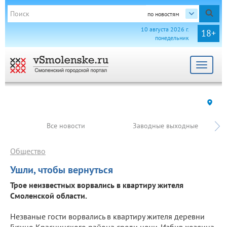
по новостям
10 августа 2026 г.
18+
понедельник
Toggle
navigat
Все новости
Заводные выходные
Общество
Ушли, чтобы вернуться
Трое неизвестных ворвались в квартиру жителя
Смоленской области.
Незваные гости ворвались в квартиру жителя деревни