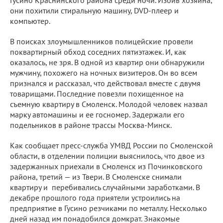
Гусино Краснинского района среди ночи. Избив хозяина,
они похитили стиральную машину, DVD-плеер и
компьютер.
В поисках злоумышленников полицейские провели
поквартирный обход соседних пятиэтажек. И, как
оказалось, не зря. В одной из квартир они обнаружили
мужчину, похожего на ночных визитеров. Он во всем
признался и рассказал, что действовал вместе с двумя
товарищами. Последние повезли похищенное на
съемную квартиру в Смоленск. Молодой человек назвал
марку автомашины и ее госномер. Задержали его
подельников в районе трассы Москва-Минск.
Как сообщает пресс-служба УМВД России по Смоленской
области, в отделении полиции выяснилось, что двое из
задержанных приехали в Смоленск из Починковского
района, третий — из Твери. В Смоленске снимали
квартиру и перебивались случайными заработками. В
декабре прошлого года приятели устроились на
предприятие в Гусино резчиками по металлу. Несколько
дней назад им понадобился домкрат. Знакомые