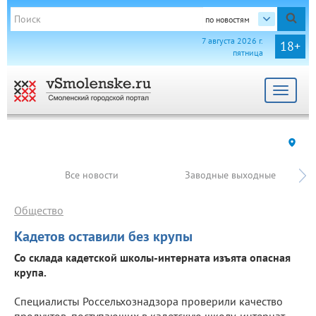
по новостям
7 августа 2026 г.
18+
пятница
Toggle
navigat
Все новости
Заводные выходные
Общество
Кадетов оставили без крупы
Со склада кадетской школы-интерната изъята опасная
крупа.
Специалисты Россельхознадзора проверили качество