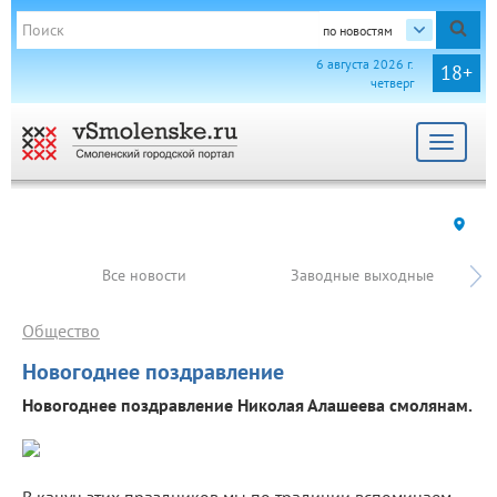
по новостям
6 августа 2026 г.
18+
четверг
Toggle
navigat
Все новости
Заводные выходные
Общество
Новогоднее поздравление
Новогоднее поздравление Николая Алашеева смолянам.