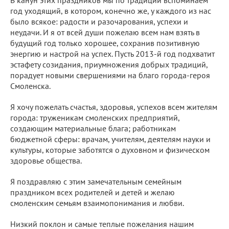
В канун этих праздников мы по традиции вспоминаем
год уходящий, в котором, конечно же, у каждого из нас
было всякое: радости и разочарования, успехи и
неудачи. И я от всей души пожелаю всем нам взять в
будущий год только хорошее, сохранив позитивную
энергию и настрой на успех. Пусть 2013-й год подхватит
эстафету созидания, приумножения добрых традиций,
порадует новыми свершениями на благо города-героя
Смоленска.
Я хочу пожелать счастья, здоровья, успехов всем жителям
города: труженикам смоленских предприятий,
создающим материальные блага; работникам
бюджетной сферы: врачам, учителям, деятелям науки и
культуры, которые заботятся о духовном и физическом
здоровье общества.
Я поздравляю с этим замечательным семейным
праздником всех родителей и детей и желаю
смоленским семьям взаимопонимания и любви.
Низкий поклон и самые теплые пожелания нашим