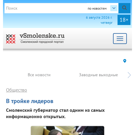
по новостям
6 августа 2026 г.
18+
четверг
Toggle
navigat
Все новости
Заводные выходные
Общество
В тройке лидеров
Смоленский губернатор стал одним из самых
информационно открытых.