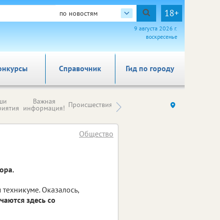
18+
по новостям
9 августа 2026 г.
воскресенье
онкурсы
Справочник
Гид по городу
Новости
ши
Важная
Происшествия
Здоровье
Ку
компаний (на
риятия
информация!
правах
рекламы)
Общество
ора.
техникуме. Оказалось,
чаются здесь со