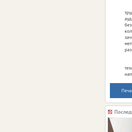
тру
ауд
без
кол
зач
мет
раз
тех
нап
Печа
Послед