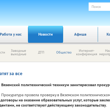
Работа у нас
Новости
Афиша
К
Заводные
Интернет-
На
сти
ДТП
Общество
выходные
конференция
мероп
атят за все
Вяземский политехнический техникум заинтересовал прокур
Прокуратура провела проверку в Вяземском политехническом 
о
договоры на оказание образовательных услуг, которые заклю
дентами, не соответствуют действующему законодательству
.