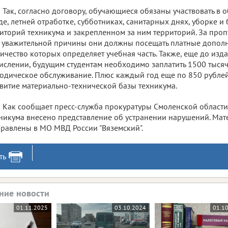
Так, согласно договору, обучающиеся обязаны участвовать в
де, летней отработке, субботниках, санитарных днях, уборке и 
иторий техникума и закрепленном за ним территорий. За проп
 уважительной причины они должны посещать платные дополн
ичество которых определяет учебная часть. Также, еще до изд
ислении, будущим студентам необходимо заплатить 1500 тысяч
одическое обслуживание. Плюс каждый год еще по 850 рублей 
витие материально-технической базы техникума.
Как сообщает пресс-служба прокуратуры Смоленской области
никума внесено представление об устранении нарушений. Ма
равлены в МО МВД России "Вяземский".
ть
ние новости
01.11.2025
03.10.2024
01.1