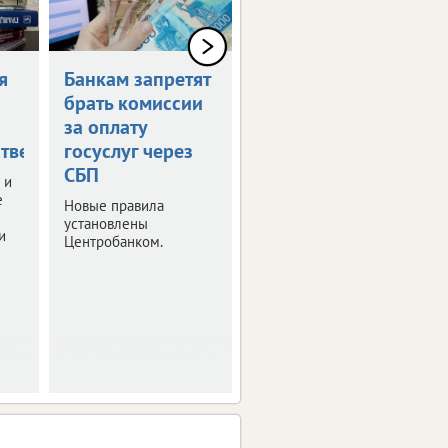
я
Банкам запретят
Россияне могут
брать комиссии
получить остаток
за оплату
маткапитала
тве
госуслуг через
наличными
СБП
 и
Правительство РФ
е
утвердило правила
Новые правила
получения
установлены
и
неистраченных
Центробанком.
средств.