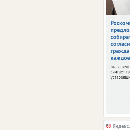
Роском
предло
собира
согласи
гражда
каждое
Глава вед
считает т
устаревш
Яндекс