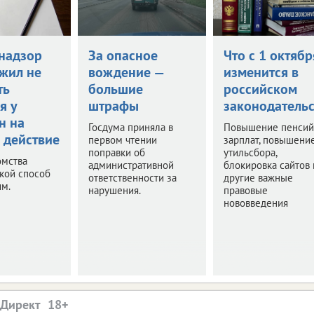
надзор
За опасное
Что с 1 октябр
жил не
вождение —
изменится в
ть
большие
российском
я у
штрафы
законодательс
н на
Госдума приняла в
Повышение пенсий
 действие
первом чтении
зарплат, повышени
поправки об
утильсбора,
омства
административной
блокировка сайтов 
акой способ
ответственности за
другие важные
им.
нарушения.
правовые
нововведения
.Директ