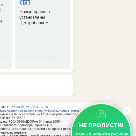
СБП
 и
Правительство РФ
е
утвердило правила
Новые правила
получения
установлены
и
неистраченных
Центробанком.
средств.
 ООО
"Регион центр" 2004 - 2026
нформационное наполнение: Информационное агентство vRossii.ru
видетельство о регистрации СМИ информационного агентства vRossii.ru
А № ФС 77‑35502
ыдано РОСКОМНАДЗОРом 04 марта 2009г.
НЕ ПРОПУСТИ!
 О. Главного редактора Нарыков А. Н.
аннеры на портале размещаются на правах рекламы.
еклама на портале:
Главные новости региона