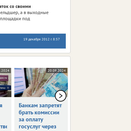
аток со своими
 фельдшер, а в выходные
 площадки под
19 декабря 2012 г. 8:57
0.2024
20.09.2024
17.09.2024
я
Банкам запретят
Россияне могут
брать комиссии
получить остаток
за оплату
маткапитала
тве
госуслуг через
наличными