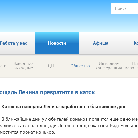
Работа у нас
Новости
Афиша
К
Заводные
Интернет-
На
сти
ДТП
Общество
выходные
конференция
мероп
ощадь Ленина превратится в каток
Каток на площади Ленина заработает в ближайшие дни.
В ближайшие дни у любителей коньков появится еще одно мес
заливке катка на площади Ленина продолжаются. Рядом устан
местится прокат коньков.