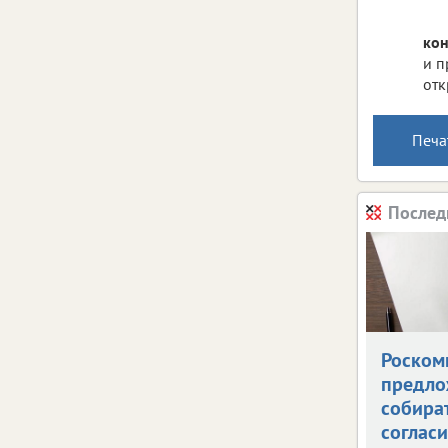
кон
и п
отк
Печа
Послед
Роском
предло
собира
согласи