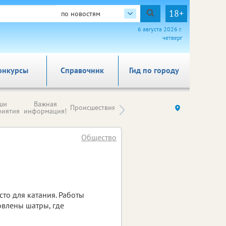
18+
по новостям
6 августа 2026 г.
четверг
онкурсы
Справочник
Гид по городу
Новости
ши
Важная
Происшествия
Здоровье
Ку
компаний (на
риятия
информация!
правах
рекламы)
Общество
то для катания. Работы
овлены шатры, где