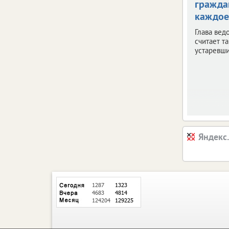
гражда
каждое
Глава вед
считает т
устаревш
Яндекс