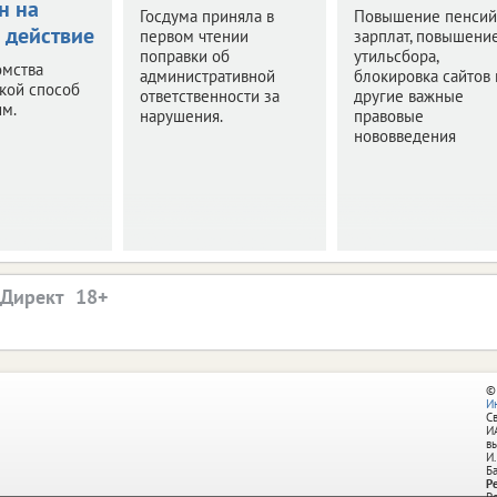
н на
Госдума приняла в
Повышение пенсий
 действие
первом чтении
зарплат, повышени
поправки об
утильсбора,
омства
административной
блокировка сайтов 
акой способ
ответственности за
другие важные
им.
нарушения.
правовые
нововведения
.Директ
©
И
С
И
в
И.
Б
Р