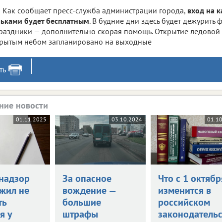
Как сообщает пресс-служба администрации города,
вход на к
ьками будет бесплатным
. В будние дни здесь будет дежурить
раздники — дополнительно скорая помощь. Открытие ледовой
рытым небом запланировано на выходные
ть
ние новости
01.11.2025
03.10.2024
01.1
надзор
За опасное
Что с 1 октябр
жил не
вождение —
изменится в
ть
большие
российском
я у
штрафы
законодательс