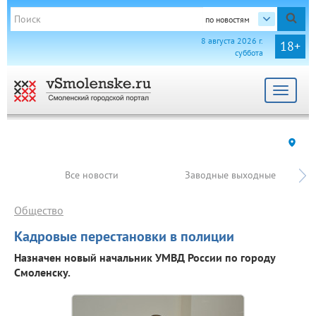
по новостям
8 августа 2026 г.
18+
суббота
Toggle
navigat
Все новости
Заводные выходные
Общество
Кадровые перестановки в полиции
Назначен новый начальник УМВД России по городу
Смоленску.