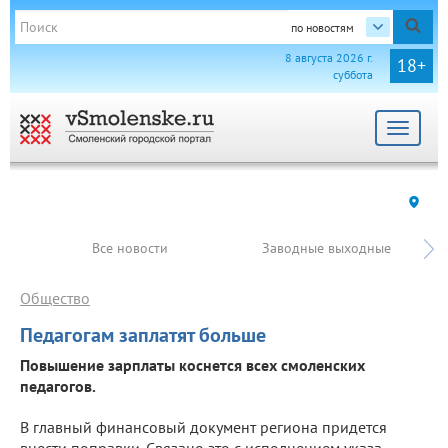
по новостям
8 августа 2026 г.
18+
суббота
Toggle
navigat
Все новости
Заводные выходные
Общество
Педагогам заплатят больше
Повышение зарплаты коснется всех смоленских
педагогов.
В главный финансовый документ региона придется