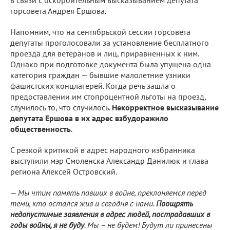
в связи с оскорбительным высказыванием депутата
горсовета Андрея Ершова.
Напомним, что на сентябрьской сессии горсовета
депутаты проголосовали за установление бесплатного
проезда для ветеранов и лиц, приравненных к ним.
Однако при подготовке документа была упущена одна
категория граждан — бывшие малолетние узники
фашистских концлагерей. Когда речь зашла о
предоставлении им стопроцентной льготы на проезд,
случилось то, что случилось.
Некорректное высказывание
депутата Ершова в их адрес взбудоражило
общественность
.
С резкой критикой в адрес народного избранника
выступили мэр Смоленска Александр Данилюк и глава
региона Алексей Островский.
— Мы чтим память павших в войне, преклоняемся перед
теми, кто остался жив и сегодня с нами.
Поощрять
недопустимые заявления в адрес людей, пострадавших в
годы войны, я не буду
. Мы – не будем! Будут ли принесены