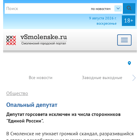
по новостям
9 августа 2026 г.
18+
воскресенье
Toggle
navigat
Все новости
Заводные выходные
Общество
Опальный депутат
Депутат горсовета исключен из числа сторонников
"Единой России".
В Смоленске не утихает громкий скандал, разразившийся