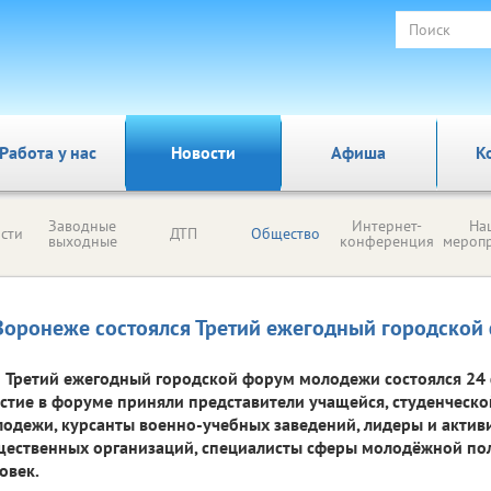
Работа у нас
Новости
Афиша
К
Заводные
Интернет-
На
сти
ДТП
Общество
выходные
конференция
мероп
Воронеже состоялся Третий ежегодный городско
Третий ежегодный городской форум молодежи состоялся 24 
стие в форуме приняли представители учащейся, студенческ
одежи, курсанты военно-учебных заведений, лидеры и акти
ественных организаций, специалисты сферы молодёжной поли
овек.