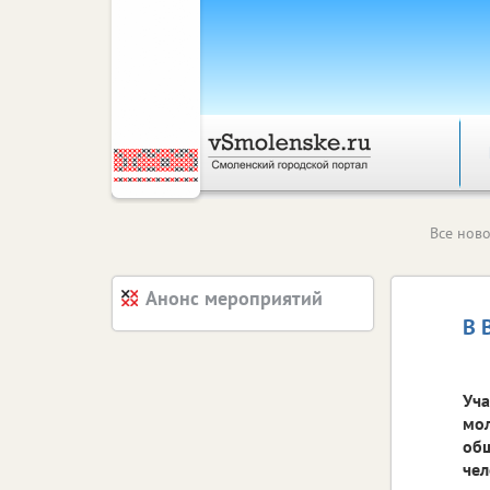
Все ново
Анонс мероприятий
В 
Уча
мол
общ
чел