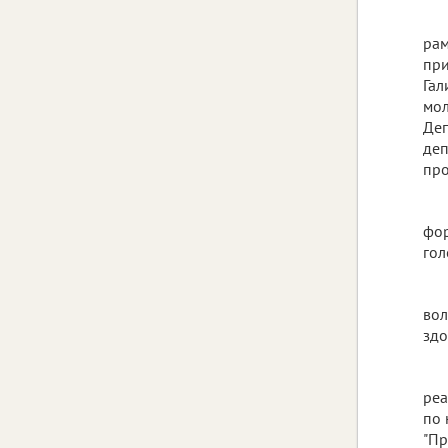
рам
при
Гал
мол
Деп
деп
про
фор
гол
вол
здо
реа
по 
"Пр