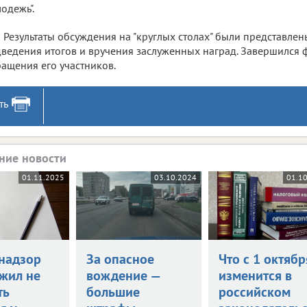
одежь".
Результаты обсуждения на "круглых столах" были представле
ведения итогов и вручения заслуженных наград. Завершился
ащения его участников.
ть
ние новости
01.11.2025
03.10.2024
01.1
надзор
За опасное
Что с 1 октябр
жил не
вождение —
изменится в
ть
большие
российском