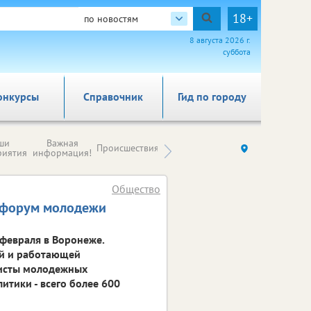
18+
по новостям
8 августа 2026 г.
суббота
онкурсы
Справочник
Гид по городу
Новости
ши
Важная
Происшествия
Здоровье
Ку
компаний (на
риятия
информация!
правах
рекламы)
Общество
й форум молодежи
февраля в Воронеже.
ой и работающей
висты молодежных
тики - всего более 600