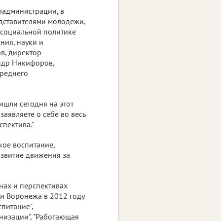
радминистрации, в
едставителями молодежи,
 социальной политике
ния, науки и
в, директор
ндр Никифоров,
среднего
ишли сегодня на этот
аявляете о себе во весь
спектива."
кое воспитание,
азвитие движения за
анах и перспективах
и Воронежа в 2012 году
спитание",
низации", "Работающая