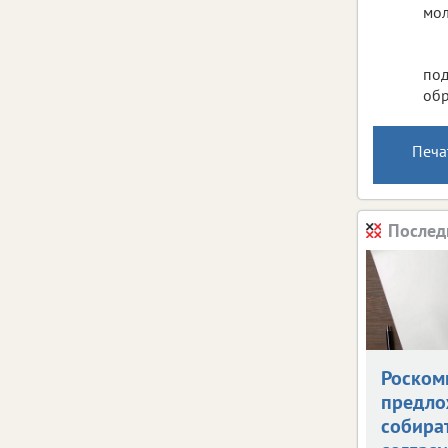
мол
под
обр
Печа
Послед
Роском
предло
собира