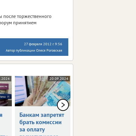
ны после торжественного
 форум принятием
27 февраля 2012 г. 9:56
Автор публикации Олеся Роговская
0.2024
20.09.2024
17.09.2024
я
Банкам запретят
Россияне могут
брать комиссии
получить остаток
за оплату
маткапитала