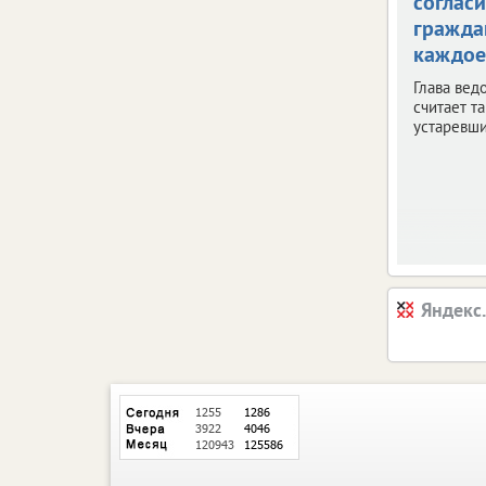
согласи
гражда
каждое
Глава вед
считает т
устаревш
Яндекс