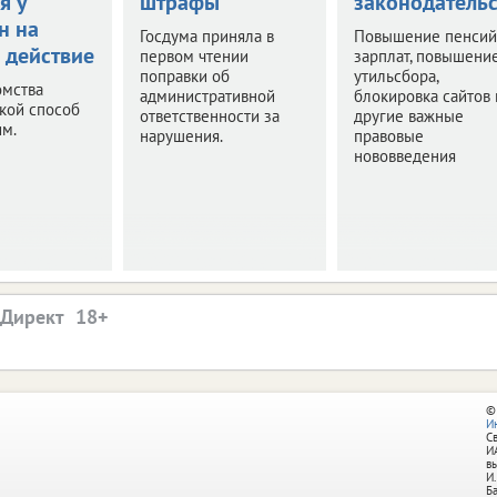
я у
штрафы
законодательс
н на
Госдума приняла в
Повышение пенсий
 действие
первом чтении
зарплат, повышени
поправки об
утильсбора,
омства
административной
блокировка сайтов 
акой способ
ответственности за
другие важные
им.
нарушения.
правовые
нововведения
.Директ
©
И
С
И
в
И.
Б