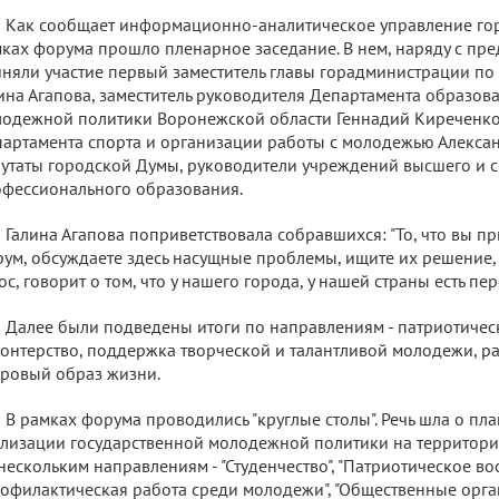
Как сообщает информационно-аналитическое управление го
ках форума прошло пленарное заседание. В нем, наряду с пр
няли участие первый заместитель главы горадминистрации по
ина Агапова, заместитель руководителя Департамента образова
одежной политики Воронежской области Геннадий Киреченко
артамента спорта и организации работы с молодежью Алекса
утаты городской Думы, руководители учреждений высшего и 
фессионального образования.
Галина Агапова поприветствовала собравшихся: "То, что вы пр
ум, обсуждаете здесь насущные проблемы, ищите их решение, з
ос, говорит о том, что у нашего города, у нашей страны есть пер
Далее были подведены итоги по направлениям - патриотичес
онтерство, поддержка творческой и талантливой молодежи, р
ровый образ жизни.
В рамках форума проводились "круглые столы". Речь шла о пл
лизации государственной молодежной политики на территори
нескольким направлениям - "Студенчество", "Патриотическое во
офилактическая работа среди молодежи", "Общественные орга