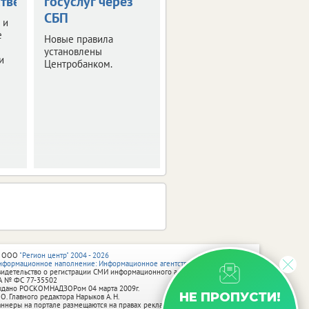
тве
госуслуг через
наличными
СБП
 и
Правительство РФ
е
утвердило правила
Новые правила
получения
установлены
и
неистраченных
Центробанком.
средств.
 ООО
"Регион центр" 2004 - 2026
нформационное наполнение: Информационное агентство vRossii.ru
видетельство о регистрации СМИ информационного агентства vRossii.ru
А № ФС 77‑35502
ыдано РОСКОМНАДЗОРом 04 марта 2009г.
НЕ ПРОПУСТИ!
 О. Главного редактора Нарыков А. Н.
аннеры на портале размещаются на правах рекламы.