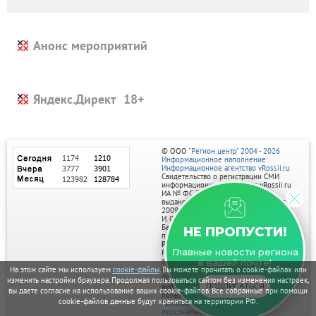
Анонс мероприятий
Яндекс.Директ
© ООО
"Регион центр" 2004 - 2026
Информационное наполнение:
Информационное агентство vRossii.ru
Свидетельство о регистрации СМИ
информационного агентства vRossii.ru
ИА № ФС 77‑35502
выдано РОСКОМНАДЗОРом 04 марта
2009г.
И. О. Главного редактора Нарыков А. Н.
Баннеры на портале размещаются на
НЕ ПРОПУСТИ!
правах рекламы.
Реклама на портале:
Главные новости региона
Рекламное агентство "Умный маркетинг"
тел. 7-910-267-70-40,
в вашей почте!
На этом сайте мы используем
cookie-файлы
. Вы можете прочитать о cookie-файлах или
email: umnyy.marketing@yandex.ru
Отдельные публикации могут содержать
изменить настройки браузера. Продолжая пользоваться сайтом без изменения настроек,
информацию, не предназначенную для
ПОДПИСАТЬСЯ
вы даете согласие на использование ваших cookie-файлов. Все собранные при помощи
пользователей до 18 лет.
cookie-файлов данные будут храниться на территории РФ.
Политика в отношении обработки
персональных данных