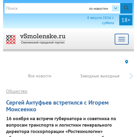
по новостям
8 августа 2026 г.
18+
суббота
Toggle
navigat
Все новости
Заводные выходные
Общество
Сергей Антуфьев встретился с Игорем
Моисеенко
16 ноября на встрече губернатора и советника по
вопросам транспорта и логистики генерального
директора госкорпорации «Ростехнологии»