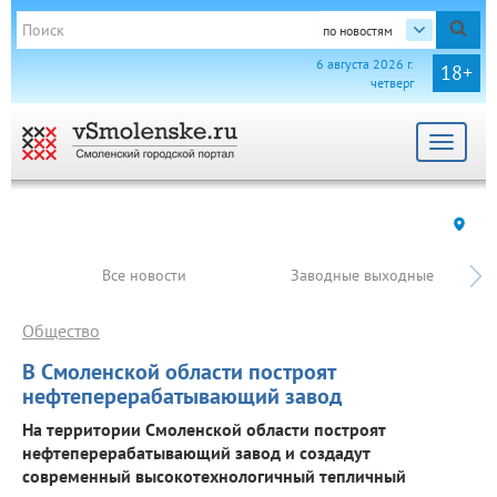
по новостям
6 августа 2026 г.
18+
четверг
Toggle
navigat
Все новости
Заводные выходные
Общество
В Смоленской области построят
нефтеперерабатывающий завод
На территории Смоленской области построят
нефтеперерабатывающий завод и создадут
современный высокотехнологичный тепличный