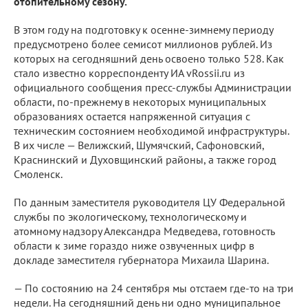
отопительному сезону.
В этом году на подготовку к осенне-зимнему периоду
предусмотрено более семисот миллионов рублей. Из
которых на сегодняшний день освоено только 528. Как
стало известно корреспонденту ИА vRossii.ru из
официального сообщения пресс-службы Администрации
области, по-прежнему в некоторых муниципальных
образованиях остается напряженной ситуация с
техническим состоянием необходимой инфраструктуры.
В их числе — Велижский, Шумячский, Сафоновский,
Краснинский и Духовщинский районы, а также город
Смоленск.
По данным заместителя руководителя ЦУ Федеральной
службы по экологическому, технологическому и
атомному надзору Александра Медведева, готовность
области к зиме гораздо ниже озвученных цифр в
докладе заместителя губернатора Михаила Шарина.
— По состоянию на 24 сентября мы отстаем где-то на три
недели. На сегодняшний день ни одно муниципальное