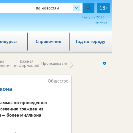
18+
по новостям
7 августа 2026 г.
пятница
онкурсы
Справочник
Гид по городу
Новости
ши
Важная
Происшествия
Здоровье
Ку
компаний (на
риятия
информация!
правах
рекламы)
Общество
акона
граммы по проведению
еселению граждан из
 — более миллиона