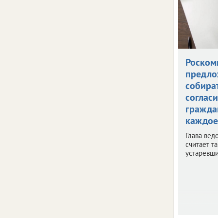
Роском
предло
собира
согласи
гражда
каждое
Глава вед
считает т
устаревш