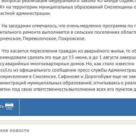
Вопросы реализации Федерального закона «О Фонде содей
» на территории муниципальных образований Смоленщины об
астной администрации.
На заседании отмечалось, что очень медленно программа по
итального ремонта выполняется в сельских поселениях област
рненское, Переволочское, Покровское.
Что касается переселения граждан из аварийного жилья, то о
омендовали сделать это еще дл 15 июня, а до 1 августа завер
су аварийных многоквартирных домов. Но, как стало известно
ssii.ru из официального сообщения пресс-службы Администрац
 переселение в Смоленске, Сафонове и Дорогобуже еще не за
инистраций муниципальных образований, отчитываясь о реали
зятии под свою ответственность выполнения всех его пунктов д
ть
ние новости