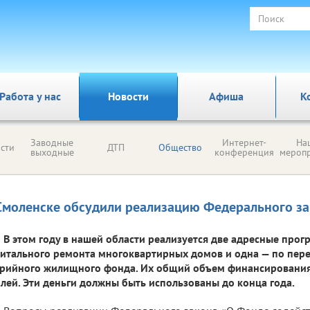
Работа у нас
Новости
Афиша
К
Заводные
Интернет-
На
сти
ДТП
Общество
выходные
конференция
мероп
Смоленске обсудили реализацию Федерального з
В этом году в нашей области реализуется две адресные про
итального ремонта многоквартирных домов и одна — по пер
рийного жилищного фонда. Их общий объем финансирования
лей. Эти деньги должны быть использованы до конца года.