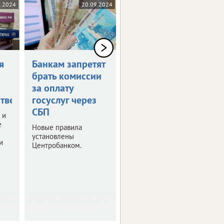
0.2024
20.09.2024
17.09.2024
я
Банкам запретят
Россияне могут
брать комиссии
получить остаток
за оплату
маткапитала
тве
госуслуг через
наличными
СБП
 и
Правительство РФ
е
утвердило правила
Новые правила
получения
установлены
и
неистраченных
Центробанком.
средств.