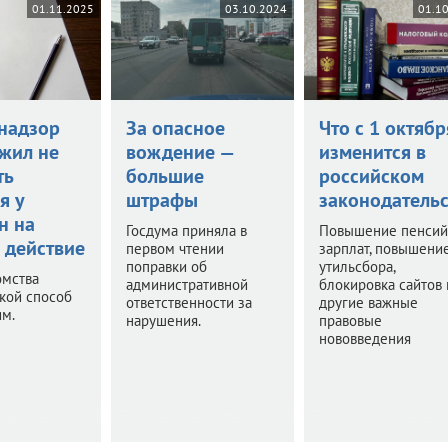
01.11.2025
03.10.2024
01.1
надзор
За опасное
Что с 1 октябр
жил не
вождение —
изменится в
ть
большие
российском
я у
штрафы
законодательс
н на
Госдума приняла в
Повышение пенсий
 действие
первом чтении
зарплат, повышени
поправки об
утильсбора,
омства
административной
блокировка сайтов 
акой способ
ответственности за
другие важные
им.
нарушения.
правовые
нововведения