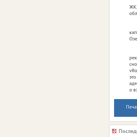
ЖКХ
обл
кап
Озе
рек
сно
vRo
это
адм
о в
Печа
Послед