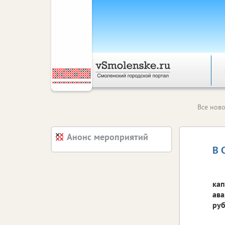
Все ново
Анонс мероприятий
В 
кап
ава
руб