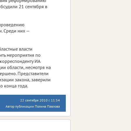
ствия реформированию
судили 21 сентября в
 проведению
и. Среди них —
бластные власти
шить мероприятия по
 корреспонденту ИА
ии области, несмотря на
вершено. Представители
зации закона, заверили
о конца года.
22 сентября 2010 г. 11:54
Автор публикации Полина Павлова