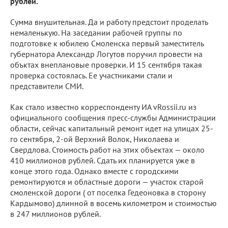
рублей.
Сумма внушительная. Да и работу предстоит проделать
немаленькую. На заседании рабочей группы по
подготовке к юбилею Смоленска первый заместитель
губернатора Александр Логутов поручил провести на
объктах внеплановые проверки. И 15 сентября такая
проверка состоялась. Ее участниками стали и
представители СМИ.
Как стало известно корреспонденту ИА vRossii.ru из
официального сообщения пресс-службы Администрации
области, сейчас капитальный ремонт идет на улицах 25-
го сентября, 2-ой Верхний Волок, Николаева и
Свердлова. Стоимость работ на этих объектах — около
410 миллионов рублей. Сдать их планируется уже в
конце этого года. Однако вместе с городскими
ремонтируются и областные дороги — участок старой
смоленской дороги ( от поселка Гедеоновка в сторону
Кардымово) длинной в восемь километром и стоимостью
в 247 миллионов рублей.