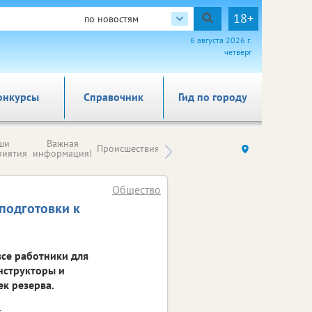
18+
по новостям
6 августа 2026 г.
четверг
онкурсы
Справочник
Гид по городу
Новости
ши
Важная
Происшествия
Здоровье
Ку
компаний (на
риятия
информация!
правах
рекламы)
Общество
подготовки к
се работники для
нструкторы и
ек резерва.