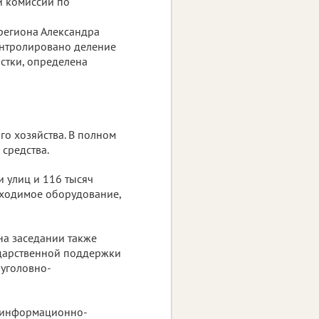
й комиссии по
 региона Александра
онтролировано деление
астки, определена
о хозяйства. В полном
средства.
и улиц и 116 тысяч
бходимое оборудование,
на заседании также
ударственной поддержки
 уголовно-
я информационно-