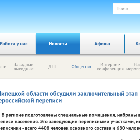
Работа у нас
Новости
Афиша
К
Заводные
Интернет-
На
сти
ДТП
Общество
выходные
конференция
мероп
Липецкой области обсудили заключительный этап 
ероссийской переписи
В регионе подготовлены специальные помещения, набраны в
еписи населения. Это заведующие переписными участками, и
еписчики - всего 4408 человек основного состава и 680 челов