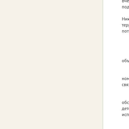
Вче
под
Ник
тер
пот
объ
ном
свя
обс
дет
исп