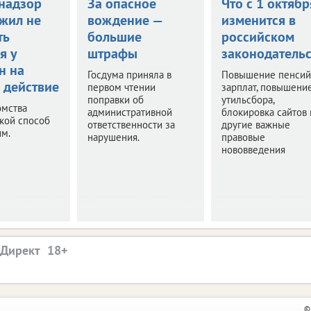
надзор
За опасное
Что с 1 октябр
жил не
вождение —
изменится в
ть
большие
российском
я у
штрафы
законодательс
н на
Госдума приняла в
Повышение пенсий
 действие
первом чтении
зарплат, повышени
поправки об
утильсбора,
омства
административной
блокировка сайтов 
акой способ
ответственности за
другие важные
им.
нарушения.
правовые
нововведения
.Директ
©