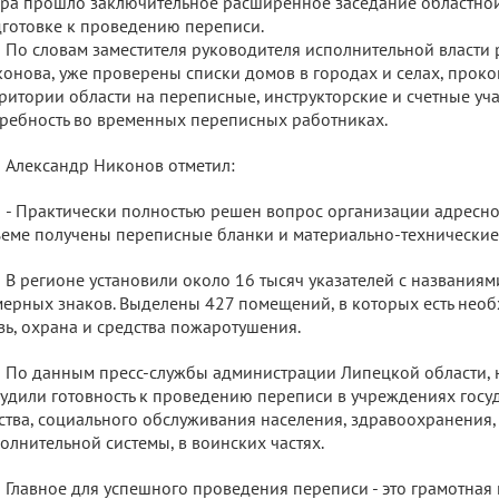
ра прошло заключительное расширенное заседание областно
готовке к проведению переписи.
По словам заместителя руководителя исполнительной власти
онова, уже проверены списки домов в городах и селах, прок
ритории области на переписные, инструкторские и счетные уч
ребность во временных переписных работниках.
Александр Никонов отметил:
- Практически полностью решен вопрос организации адресног
еме получены переписные бланки и материально-технические 
В регионе установили около 16 тысяч указателей с названиям
ерных знаков. Выделены 427 помещений, в которых есть нео
зь, охрана и средства пожаротушения.
По данным пресс-службы администрации Липецкой области, 
удили готовность к проведению переписи в учреждениях гос
ства, социального обслуживания населения, здравоохранения,
олнительной системы, в воинских частях.
Главное для успешного проведения переписи - это грамотна