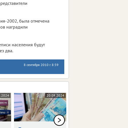
представители
ния-2002, была отмечена
ров наградили
писи населения будут
ез два.
8 сентября 2010 г. 8:59
0.2024
20.09.2024
17.09.2024