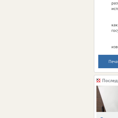
раз
исп
как
гос
изв
Печа
Послед