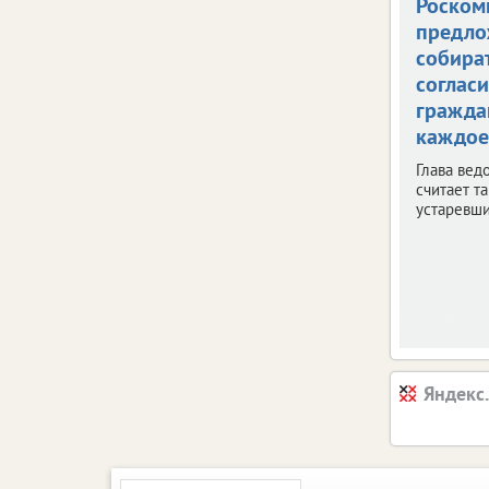
Роском
предло
собира
согласи
гражда
каждое
Глава вед
считает т
устаревш
Яндекс