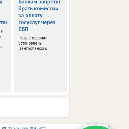
я
Банкам запретят
Россияне могут
брать комиссии
получить остаток
за оплату
маткапитала
тве
госуслуг через
наличными
СБП
 и
Правительство РФ
е
утвердило правила
Новые правила
получения
установлены
и
неистраченных
Центробанком.
средств.
 ООО
"Регион центр" 2004 - 2026