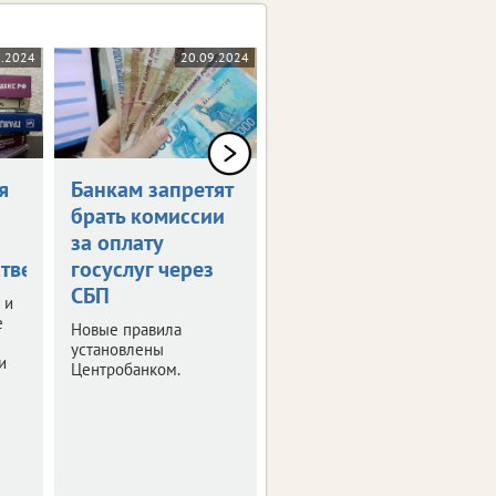
0.2024
20.09.2024
17.09.2024
я
Банкам запретят
Россияне могут
брать комиссии
получить остаток
за оплату
маткапитала
тве
госуслуг через
наличными
СБП
 и
Правительство РФ
е
утвердило правила
Новые правила
получения
установлены
и
неистраченных
Центробанком.
средств.