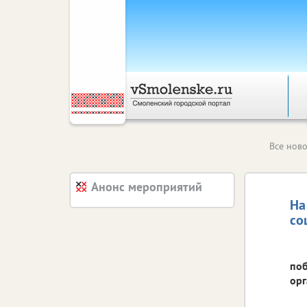
Все ново
Анонс мероприятий
На
со
поб
орг