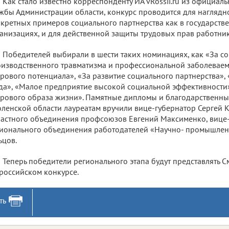
Как стало известно корреспонденту ИА vRossii.ru из официал
жбы Администрации области, конкурс проводится для нагляд
кретных примеров социального партнерства как в государствен
анизациях, и для действенной защиты трудовых прав работник
Победителей выбирали в шести таких номинациях, как «За с
изводственного травматизма и профессиональной заболеваемо
рового потенциала», «За развитие социального партнерства»,
да», «Малое предприятие высокой социальной эффективности
рового образа жизни». Памятные дипломы и благодарственны
ленской области лауреатам вручили вице-губернатор Сергей К
астного объединения профсоюзов Евгений Максименко, вице
ионального объединения работодателей «Научно- промышлен
ьцов.
Теперь победители регионального этапа будут представлять 
российском конкурсе.
ть