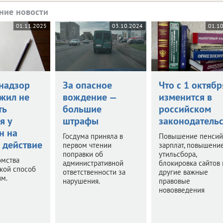
ние новости
01.11.2025
03.10.2024
01.1
надзор
За опасное
Что с 1 октябр
жил не
вождение —
изменится в
ть
большие
российском
я у
штрафы
законодательс
н на
Госдума приняла в
Повышение пенсий
 действие
первом чтении
зарплат, повышени
поправки об
утильсбора,
омства
административной
блокировка сайтов 
акой способ
ответственности за
другие важные
им.
нарушения.
правовые
нововведения