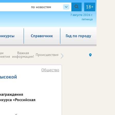
18+
по новостям
7 августа 2026 г.
пятница
онкурсы
Справочник
Гид по городу
Новости
ши
Важная
Происшествия
Здоровье
Ку
компаний (на
риятия
информация!
правах
рекламы)
Общество
высокой
 награждения
нкурса «Российская