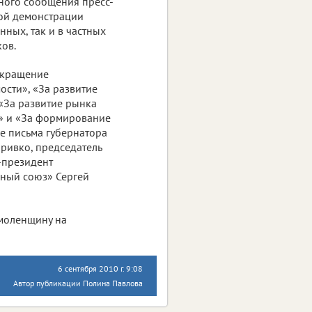
ьного сообщения пресс-
ной демонстрации
ных, так и в частных
ов.
окращение
сти», «За развитие
 «За развитие рынка
» и «За формирование
е письма губернатора
ривко, председатель
-президент
ный союз» Сергей
Смоленщину на
6 сентября 2010 г. 9:08
Автор публикации Полина Павлова