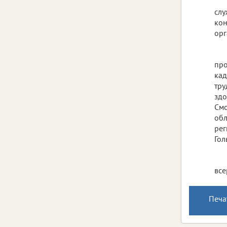
слу
кон
орг
про
кад
тру
здо
Смо
обл
рег
Гол
все
Печа