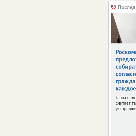
Послед
Роском
предло
собира
согласи
гражда
каждое
Глава вед
считает т
устаревш