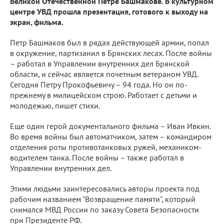
Великой Отечественной Петре Башмакове. В культурном
центре УВД прошла презентация, готового к выходу на
экран, фильма.
Петр Башмаков был в рядах действующей армии, попал
в окружение, партизанил в Брянских лесах. После войны
– работал в Управлении внутренних дел Брянской
области, и сейчас является почетным ветераном УВД.
Сегодня Петру Прокофьевичу – 94 года. Но он по-
прежнему в милицейском строю. Работает с детьми и
молодежью, пишет стихи.
Еще один герой документального фильма – Иван Ивкин.
Во время войны был автоматчиком, затем – командиром
отделения роты противотанковых ружей, механиком-
водителем танка. После войны – также работал в
Управлении внутренних дел.
Этими людьми заинтересовались авторы проекта под
рабочим названием "Возвращение памяти", который
снимался МВД России по заказу Совета Безопасности
при Президенте РФ.