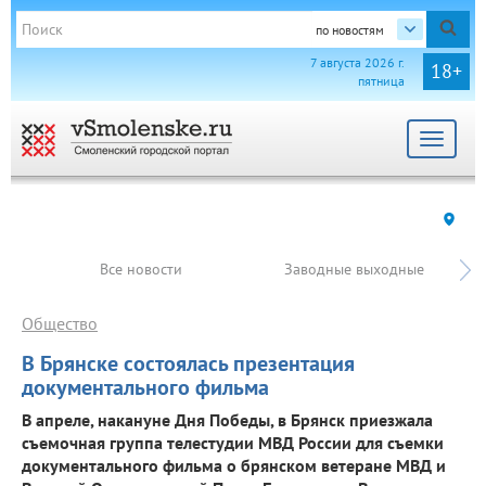
по новостям
7 августа 2026 г.
18+
пятница
Toggle
navigat
Все новости
Заводные выходные
Общество
В Брянске состоялась презентация
документального фильма
В апреле, накануне Дня Победы, в Брянск приезжала
съемочная группа телестудии МВД России для съемки
документального фильма о брянском ветеране МВД и