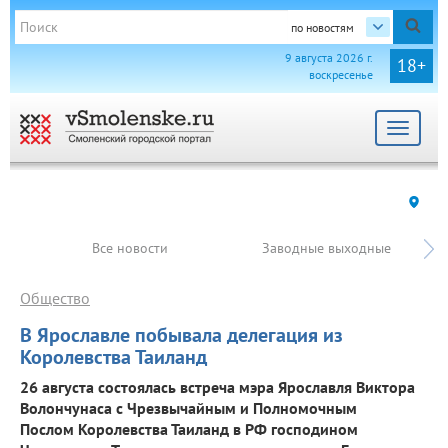
по новостям
9 августа 2026 г.
18+
воскресенье
Toggle
navigat
Все новости
Заводные выходные
Общество
В Ярославле побывала делегация из
Королевства Таиланд
26 августа состоялась встреча мэра Ярославля Виктора
Волончунаса с Чрезвычайным и Полномочным
Послом Королевства Таиланд в РФ господином