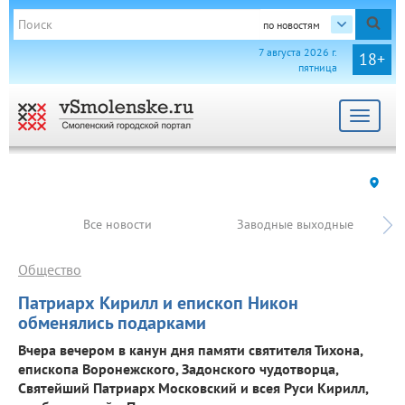
по новостям
7 августа 2026 г.
18+
пятница
Toggle
navigat
Все новости
Заводные выходные
Общество
Патриарх Кирилл и епископ Никон
обменялись подарками
Вчера вечером в канун дня памяти святителя Тихона,
епископа Воронежского, Задонского чудотворца,
Святейший Патриарх Московский и всея Руси Кирилл,