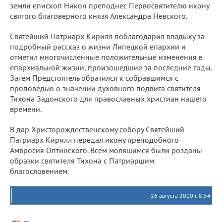
земли епископ Никон преподнес Первосвятителю икону
святого благоверного князя Александра Невского.
Святейший Патриарх Кирилл поблагодарил владыку за
подробный рассказ о жизни Липецкой епархии и
отметил многочисленные положительные изменения в
епархиальной жизни, произошедшие за последние годы.
Затем Предстоятель обратился к собравшимся с
проповедью о значении духовного подвига святителя
Тихона Задонского для православных христиан нашего
времени.
В дар Христорождественскому собору Святейший
Патриарх Кирилл передал икону преподобного
Амвросия Оптинского. Всем молящимся были розданы
образки святителя Тихона с Патриаршим
благословением.
26 августа 2010 г. 8:54