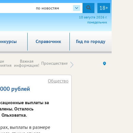
18+
по новостям
10 августа 2026 г.
понедельник
онкурсы
Справочник
Гид по городу
Новости
ши
Важная
Происшествия
Здоровье
Ку
компаний (на
риятия
информация!
правах
рекламы)
Общество
 000 рублей
нсационные выплаты за
влены. Осталось
 Ольховатка.
арах, выплаты в размере