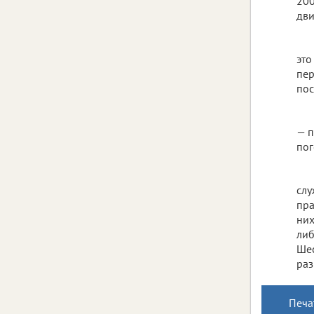
200
дви
это
пер
пос
— п
пог
слу
пра
них
либ
Шес
раз
Печа