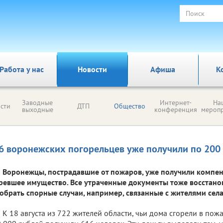
Работа у нас
Новости
Афиша
К
Заводные
Интернет-
На
сти
ДТП
Общество
выходные
конференция
мероп
6 воронежских погорельцев уже получили по 200
Воронежцы, пострадавшие от пожаров, уже получили компе
ревшее имущество. Все утраченные документы тоже восстано
обрать спорные случаи, например, связанные с жителями села
К 18 августа из 722 жителей области, чьи дома сгорели в пож