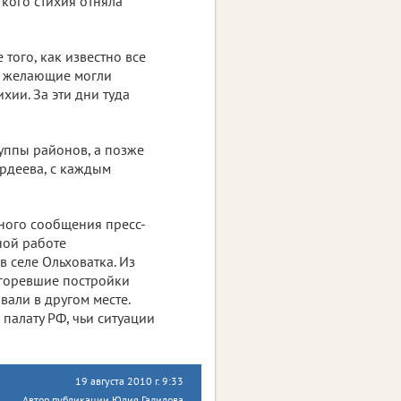
 кого стихия отняла
того, как известно все
се желающие могли
хии. За эти дни туда
уппы районов, а позже
ордеева, с каждым
ьного сообщения пресс-
ной работе
в селе Ольховатка. Из
 сгоревшие постройки
али в другом месте.
палату РФ, чьи ситуации
19 августа 2010 г. 9:33
Автор публикации Юлия Гадилова