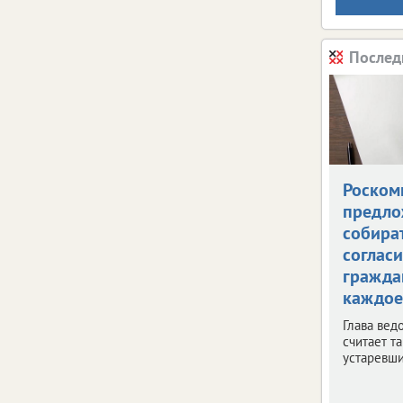
Послед
Роском
предло
собира
согласи
гражда
каждое
Глава вед
считает т
устаревш