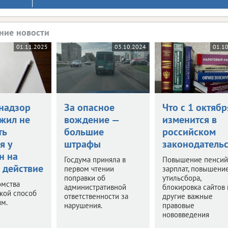
ние новости
01.11.2025
03.10.2024
01.1
надзор
За опасное
Что с 1 октябр
жил не
вождение —
изменится в
ть
большие
российском
я у
штрафы
законодательс
н на
Госдума приняла в
Повышение пенсий
 действие
первом чтении
зарплат, повышени
поправки об
утильсбора,
омства
административной
блокировка сайтов 
акой способ
ответственности за
другие важные
им.
нарушения.
правовые
нововведения