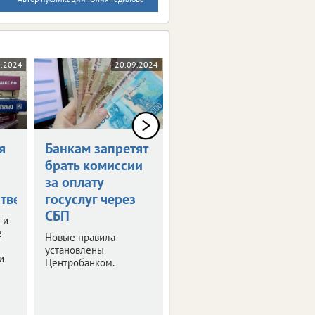
0.2024
20.09.2024
17.09.2024
я
Банкам запретят
Россияне могут
брать комиссии
получить остаток
за оплату
маткапитала
тве
госуслуг через
наличными
СБП
 и
Правительство РФ
е
утвердило правила
Новые правила
получения
установлены
и
неистраченных
Центробанком.
средств.