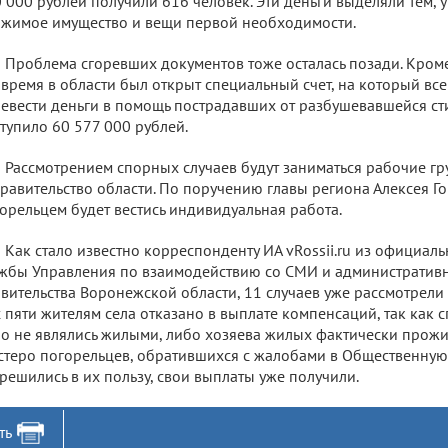
 000 рублей получили 616 человек. Эти деньги выделяли тем, у
жимое имущество и вещи первой необходимости.
Проблема сгоревших документов тоже осталась позади. Кроме 
 время в области был открыт специальный счет, на который в
евести деньги в помощь пострадавших от разбушевавшейся сти
тупило 60 577 000 рублей.
Рассмотрением спорных случаев будут заниматься рабочие гр
равительство области. По поручению главы региона Алексея Г
орельцем будет вестись индивидуальная работа.
Как стало известно корреспонденту ИА vRossii.ru из официал
жбы Управления по взаимодействию со СМИ и административ
вительства Воронежской области, 11 случаев уже рассмотрели 
 пяти жителям села отказано в выплате компенсаций, так как
о не являлись жилыми, либо хозяева жилых фактически прожив
теро погорельцев, обратившихся с жалобами в Общественную 
решились в их пользу, свои выплаты уже получили.
ть