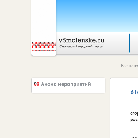
Все ново
Анонс мероприятий
61
сго
раз