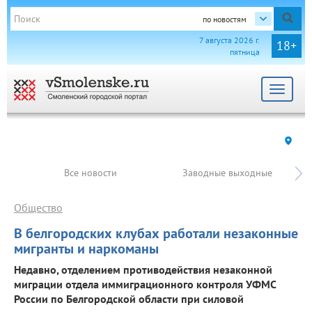
по новостям
7 августа 2026 г.
18+
пятница
Toggle
navigat
Все новости
Заводные выходные
Общество
В белгородских клубах работали незаконные
мигранты и наркоманы
Недавно, отделением противодействия незаконной
миграции отдела иммиграционного контроля УФМС
России по Белгородской области при силовой