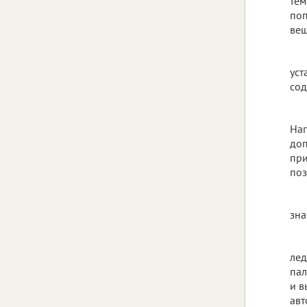
тем
поп
вещ
уст
сод
Наг
доп
при
поз
зна
лед
пал
и в
авт