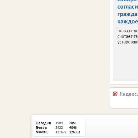
согласи
гражда
каждое
Глава вед
считает т
устаревш
Яндекс