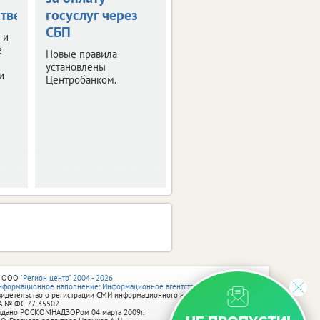
тве
госуслуг через
наличными
СБП
 и
Правительство РФ
е
утвердило правила
Новые правила
получения
установлены
и
неистраченных
Центробанком.
средств.
 ООО
"Регион центр" 2004 - 2026
нформационное наполнение: Информационное агентство vRossii.ru
видетельство о регистрации СМИ информационного агентства vRossii.ru
А № ФС 77‑35502
ыдано РОСКОМНАДЗОРом 04 марта 2009г.