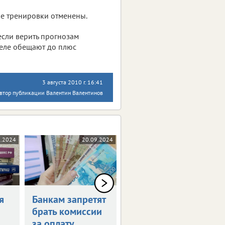
ые тренировки отменены.
если верить прогнозам
еделе обещают до плюс
3 августа 2010 г. 16:41
втор публикации Валентин Валентинов
0.2024
20.09.2024
17.09.2024
я
Банкам запретят
Россияне могут
брать комиссии
получить остаток
за оплату
маткапитала