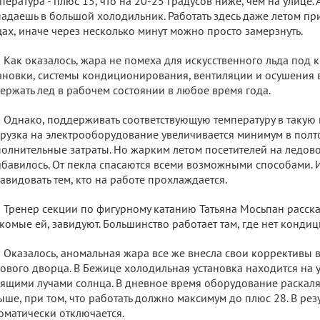
пература - плюс 15, что на 20-25 градусов ниже, чем на улице. А
адаешь в большой холодильник. Работать здесь даже летом пр
ах, иначе через несколько минут можно просто замерзнуть.
Как оказалось, жара не помеха для искусственного льда под
ановки, системы кондиционирования, вентиляции и осушения 
ержать лед в рабочем состоянии в любое время года.
Однако, поддерживать соответствующую температуру в такую 
рузка на электрооборудование увеличивается минимум в полтор
олнительные затраты. Но жарким летом посетителей на ледов
бавилось. От пекла спасаются всеми возможными способами. И 
авидовать тем, кто на работе прохлаждается.
Тренер секции по фигурному катанию Татьяна Мосьпан расска
комые ей, завидуют. Большинство работает там, где нет конди
Оказалось, аномальная жара все же внесла свои коррективы в
ового дворца. В Бежице холодильная установка находится на 
ящими лучами солнца. В дневное время оборудование раскаля
ыше, при том, что работать должно максимум до плюс 28. В рез
оматически отключается.