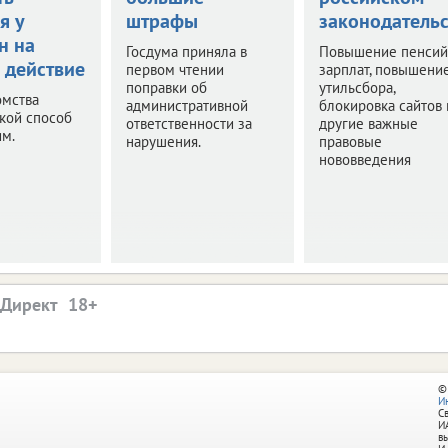
я у
штрафы
законодательс
н на
Госдума приняла в
Повышение пенсий
 действие
первом чтении
зарплат, повышени
поправки об
утильсбора,
омства
административной
блокировка сайтов 
акой способ
ответственности за
другие важные
им.
нарушения.
правовые
нововведения
.Директ
©
И
С
И
в