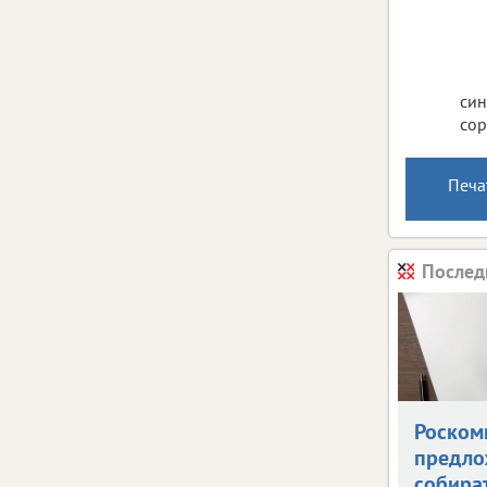
син
сор
Печа
Послед
Роском
предло
собира