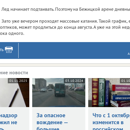
Лед начинает подтаивать. Поэтому на Бежицкой арене дневн
Зато уже вечером проходят массовые катания. Такой график, 
оптиков, может продлиться до конца августа. А уже на этой н
ока одного.
ть
А
ние новости
01.11.2025
03.10.2024
01.1
надзор
За опасное
Что с 1 октябр
жил не
вождение —
изменится в
ть
большие
российском