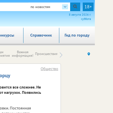
18+
по новостям
8 августа 2026 г.
суббота
онкурсы
Справочник
Гид по городу
Новости
ши
Важная
Происшествия
Здоровье
Ку
компаний (на
риятия
информация!
правах
рекламы)
Общество
ворцу
овится все сложнее. Не
т нагрузок. Появились
овки. Постоянная