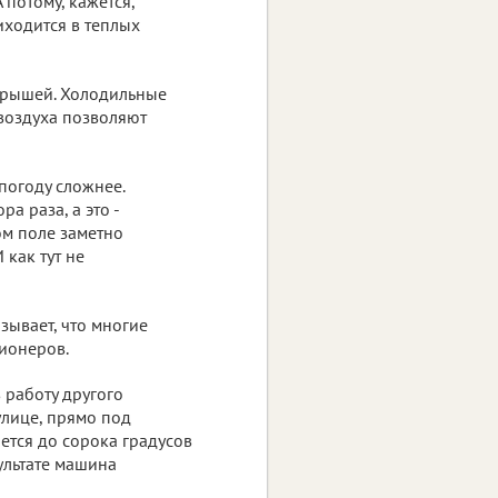
 потому, кажется,
иходится в теплых
 крышей. Холодильные
воздуха позволяют
погоду сложнее.
а раза, а это -
ом поле заметно
как тут не
зывает, что многие
ционеров.
 работу другого
улице, прямо под
ется до сорока градусов
ультате машина