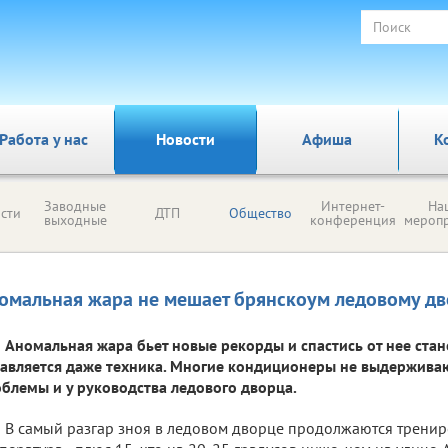
Работа у нас
Новости
Афиша
К
Заводные
Интернет-
На
сти
ДТП
Общество
выходные
конференция
мероп
омальная жара не мешает брянскоум ледовому д
Аномальная жара бьет новые рекорды и спастись от нее стан
авляется даже техника. Многие кондиционеры не выдерживаю
блемы и у руководства ледового дворца.
В самый разгар зноя в ледовом дворце продолжаются тренир