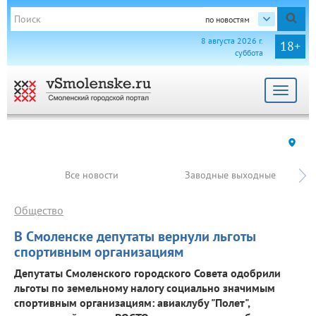
по новостям
8 августа 2026 г.
18+
суббота
Toggle
navigat
Все новости
Заводные выходные
Общество
В Смоленске депутаты вернули льготы
спортивным организациям
Депутаты Смоленского городского Совета одобрили
льготы по земельному налогу социально значимым
спортивным организациям: авиаклубу "Полет",