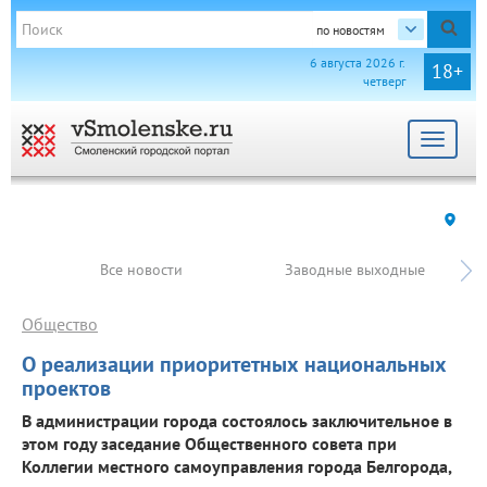
по новостям
6 августа 2026 г.
18+
четверг
Toggle
navigat
Все новости
Заводные выходные
Общество
О реализации приоритетных национальных
проектов
В администрации города состоялось заключительное в
этом году заседание Общественного совета при
Коллегии местного самоуправления города Белгорода,