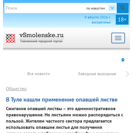
по новостям
9 августа 2026 г.
18+
воскресенье
Toggle
navigat
Все новости
Заводные выходные
Общество
В Туле нашли применение опавшей листве
Сжигание опавшей листвы – это административное
правонарушение. Но листьями можно распорядиться с
пользой. Жителям частного сектора предлагается
использовать опавшие листья для получения