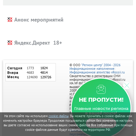
Анонс мероприятий
Яндекс.Директ
© ООО
"Регион центр" 2004 - 2026
Информационное наполнение:
Информационное агентство vRossii.ru
Свидетельство о регистрации СМИ
информационного агентства vRossii.ru
ИА № ФС 77‑35502
выдано РОСКОМНАДЗОРом 04 марта
2009г.
И. О. Главного редактора Нарыков А. Н.
Баннеры на портале размещаются на
НЕ ПРОПУСТИ!
правах рекламы.
Реклама на портале:
Главные новости региона
Рекламное агентство "Умный маркетинг"
тел. 7-910-267-70-40,
в вашей почте!
На этом сайте мы используем
cookie-файлы
. Вы можете прочитать о cookie-файлах или
email: umnyy.marketing@yandex.ru
Отдельные публикации могут содержать
изменить настройки браузера. Продолжая пользоваться сайтом без изменения настроек,
информацию, не предназначенную для
ПОДПИСАТЬСЯ
вы даете согласие на использование ваших cookie-файлов. Все собранные при помощи
пользователей до 18 лет.
cookie-файлов данные будут храниться на территории РФ.
Политика в отношении обработки
персональных данных